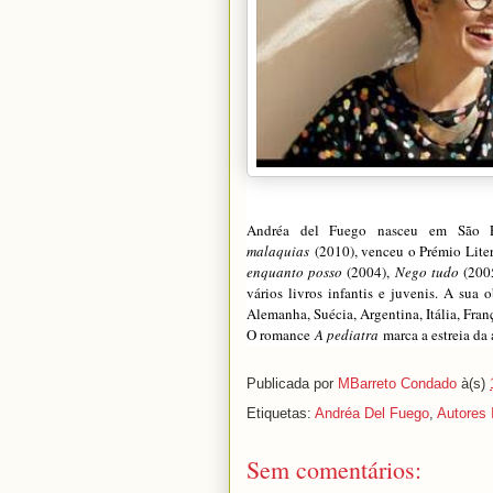
Andréa del Fuego nasceu em São P
malaquias
(2010), venceu o Prémio Lite
enquanto posso
(2004),
Nego tudo
(200
vários livros infantis e juvenis. A sua 
Alemanha, Suécia, Argentina, Itália, Fran
O romance
A pediatra
marca a estreia da
Publicada por
MBarreto Condado
à(s)
Etiquetas:
Andréa Del Fuego
,
Autores 
Sem comentários: