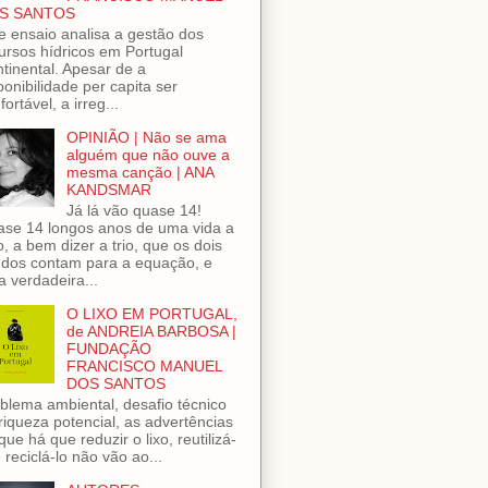
S SANTOS
e ensaio analisa a gestão dos
ursos hídricos em Portugal
tinental. Apesar de a
ponibilidade per capita ser
fortável, a irreg...
OPINIÃO | Não se ama
alguém que não ouve a
mesma canção | ANA
KANDSMAR
Já lá vão quase 14!
se 14 longos anos de uma vida a
o, a bem dizer a trio, que os dois
dos contam para a equação, e
 verdadeira...
O LIXO EM PORTUGAL,
de ANDREIA BARBOSA |
FUNDAÇÃO
FRANCISCO MANUEL
DOS SANTOS
blema ambiental, desafio técnico
riqueza potencial, as advertências
que há que reduzir o lixo, reutilizá-
e reciclá-lo não vão ao...