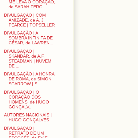
ME LEVA O CORAÇÃO,
de SARAH FERG...
DIVULGAÇÃO | COM
AMIZADE, de A. J.
PEARCE | TOPSELLER
DIVULGAÇÃO | A
SOMBRA INFINITA DE
CÉSAR, de LAWREN...
DIVULGAÇÃO |
SKANDAR, de A.F.
STEADMAN | NUVEM
DE ...
DIVULGAÇÃO | A HONRA
DE ROMA, de SIMON
SCARROW | S...
DIVULGAÇÃO | O
CORAÇÃO DOS
HOMENS, de HUGO
GONÇALV...
AUTORES NACIONAIS |
HUGO GONÇALVES
DIVULGAÇÃO |
RETRATO DE UM
ESCOCÊS, de EVIE