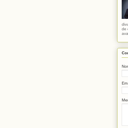
div
de 
ava
Co
No
Em
Me