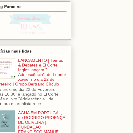
g Parceiro
ícias mais lidas
LANÇAMENTO | Temas
& Debates e El Corte
Ingles lançam "
Adolescência", de Leonor
Xavier no dia 22 de
ereiro | Grupo Bertrand Círculo
próximo dia 22 de Fevereiro,
as 18.30, é lançado no El Corte
lês o livro "Adolescência", da
ritora e jornalista rece...
ÁGUA EM PORTUGAL,
de RODRIGO PROENÇA
DE OLIVEIRA |
FUNDAÇÃO
FRANCISCO MANUEL