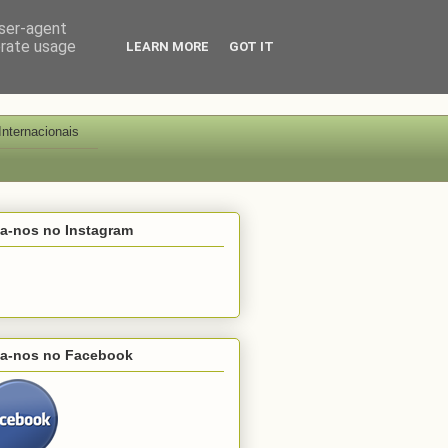
user-agent
erate usage
LEARN MORE
GOT IT
Internacionais
ga-nos no Instagram
ga-nos no Facebook