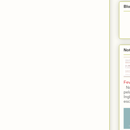
Blo
Not
Fev
No 
pel
Ing
esc