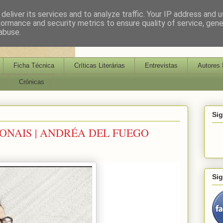
deliver its services and to analyze traffic. Your IP address and 
formance and security metrics to ensure quality of service, gen
abuse.
Ficha Técnica
Críticas Literárias
Entrevistas
Autores 
Crónicas
Si
ONAIS | ANDRÉA DEL FUEGO
Si