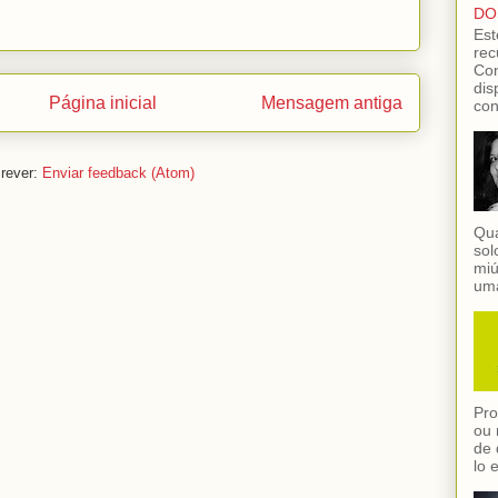
DO
Est
rec
Con
dis
Página inicial
Mensagem antiga
con
rever:
Enviar feedback (Atom)
Qua
sol
miú
uma
Pro
ou 
de 
lo 