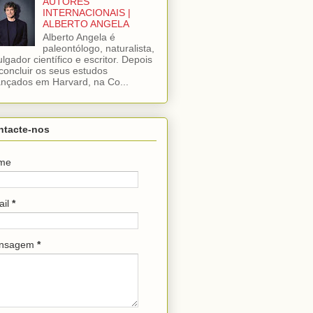
AUTORES
INTERNACIONAIS |
ALBERTO ANGELA
Alberto Angela é
paleontólogo, naturalista,
ulgador científico e escritor. Depois
concluir os seus estudos
nçados em Harvard, na Co...
ntacte-nos
me
ail
*
nsagem
*