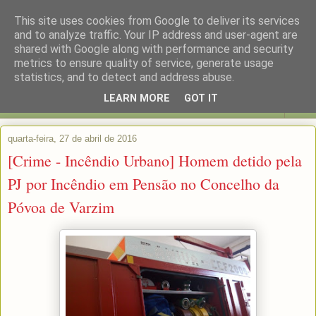
This site uses cookies from Google to deliver its services
and to analyze traffic. Your IP address and user-agent are
shared with Google along with performance and security
metrics to ensure quality of service, generate usage
statistics, and to detect and address abuse.
LEARN MORE
GOT IT
▼
quarta-feira, 27 de abril de 2016
[Crime - Incêndio Urbano] Homem detido pela
PJ por Incêndio em Pensão no Concelho da
Póvoa de Varzim