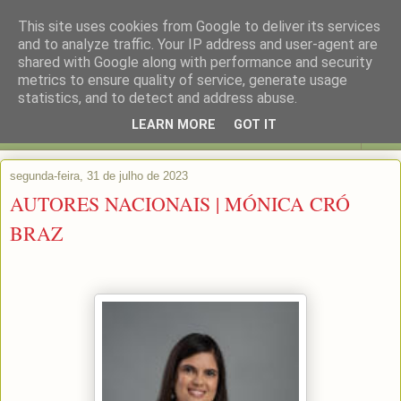
This site uses cookies from Google to deliver its services
and to analyze traffic. Your IP address and user-agent are
shared with Google along with performance and security
metrics to ensure quality of service, generate usage
statistics, and to detect and address abuse.
LEARN MORE
GOT IT
▼
segunda-feira, 31 de julho de 2023
AUTORES NACIONAIS | MÓNICA CRÓ
BRAZ