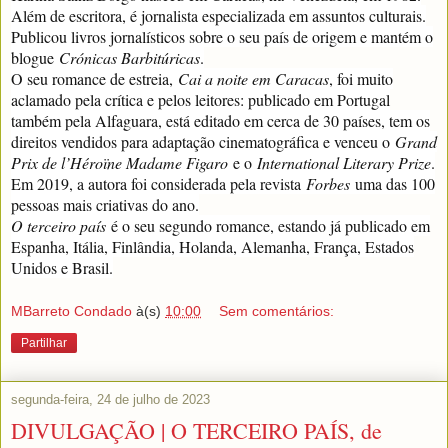
Além de escritora, é jornalista especializada em assuntos culturais.
Publicou livros jornalísticos sobre o seu país de origem e mantém o
blogue
Crónicas Barbitúricas
.
O seu romance de estreia,
Cai a noite em Caracas
, foi muito
aclamado pela crítica e pelos leitores: publicado em Portugal
também pela Alfaguara, está editado em cerca de 30 países, tem os
direitos vendidos para adaptação cinematográfica e venceu o
Grand
Prix de l’Héroïne Madame Figaro
e o
International Literary Prize
.
Em 2019, a autora foi considerada pela revista
Forbes
uma das 100
pessoas mais criativas do ano.
O terceiro país
é o seu segundo romance, estando já publicado em
Espanha, Itália, Finlândia, Holanda, Alemanha, França, Estados
Unidos e Brasil.
MBarreto Condado
à(s)
10:00
Sem comentários:
Partilhar
segunda-feira, 24 de julho de 2023
DIVULGAÇÃO | O TERCEIRO PAÍS, de