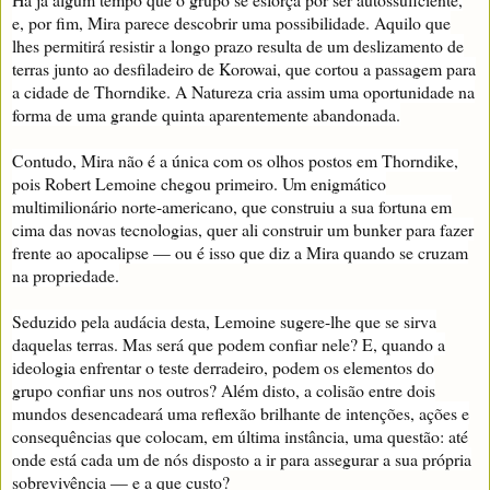
e, por fim, Mira parece descobrir uma possibilidade. Aquilo que
lhes permitirá resistir a longo prazo resulta de um deslizamento de
terras junto ao desfiladeiro de Korowai, que cortou a passagem para
a cidade de Thorndike. A Natureza cria assim uma oportunidade na
forma de uma grande quinta aparentemente abandonada.
Contudo, Mira não é a única com os olhos postos em Thorndike,
pois Robert Lemoine chegou primeiro. Um enigmático
multimilionário norte-americano, que construiu a sua fortuna em
cima das novas tecnologias, quer ali construir um bunker para fazer
frente ao apocalipse — ou é isso que diz a Mira quando se cruzam
na propriedade.
Seduzido pela audácia desta, Lemoine sugere-lhe que se sirva
daquelas terras. Mas será que podem confiar nele? E, quando a
ideologia enfrentar o teste derradeiro, podem os elementos do
grupo confiar uns nos outros? Além disto, a colisão entre dois
mundos desencadeará uma reflexão brilhante de intenções, ações e
consequências que colocam, em última instância, uma questão: até
onde está cada um de nós disposto a ir para assegurar a sua própria
sobrevivência — e a que custo?