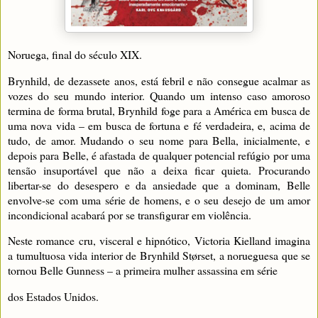
Noruega, final do século XIX.
Brynhild, de dezassete anos, está febril e não consegue acalmar as
vozes do seu mundo interior. Quando um intenso caso amoroso
termina de forma brutal, Brynhild foge para a América em busca de
uma nova vida – em busca de fortuna e fé verdadeira, e, acima de
tudo, de amor. Mudando o seu nome para Bella, inicialmente, e
depois para Belle, é afastada de qualquer potencial refúgio por uma
tensão insuportável que não a deixa ficar quieta. Procurando
libertar-se do desespero e da ansiedade que a dominam, Belle
envolve-se com uma série de homens, e o seu desejo de um amor
incondicional acabará por se transfigurar em violência.
Neste romance cru, visceral e hipnótico, Victoria Kielland imagina
a tumultuosa vida interior de Brynhild Størset, a norueguesa que se
tornou Belle Gunness – a primeira mulher assassina em série
dos Estados Unidos.