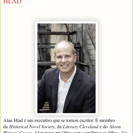
HLAD
Alan Hlad é um executivo que se tornou escritor. É membro
da
Historical Novel Society
, da
Literary Cleveland
e do
Akron
Writers’ Group
. Alan mora em Ohio com a mulher e os filhos.
Um