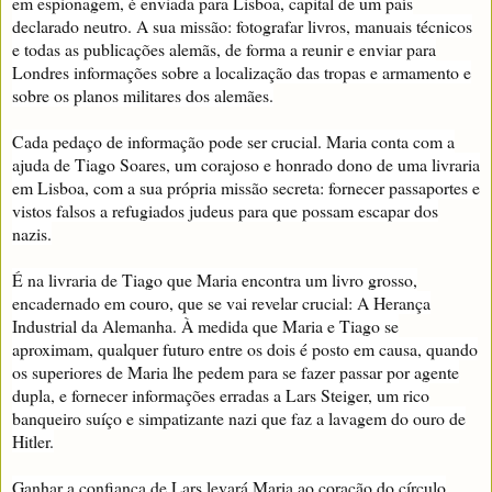
em espionagem, é enviada para Lisboa, capital de um país
declarado neutro. A sua missão: fotografar livros, manuais técnicos
e todas as publicações alemãs, de forma a reunir e enviar para
Londres informações sobre a localização das tropas e armamento e
sobre os planos militares dos alemães.
Cada pedaço de informação pode ser crucial. Maria conta com a
ajuda de Tiago Soares, um corajoso e honrado dono de uma livraria
em Lisboa, com a sua própria missão secreta: fornecer passaportes e
vistos falsos a refugiados judeus para que possam escapar dos
nazis.
É na livraria de Tiago que Maria encontra um livro grosso,
encadernado em couro, que se vai revelar crucial: A Herança
Industrial da Alemanha. À medida que Maria e Tiago se
aproximam, qualquer futuro entre os dois é posto em causa, quando
os superiores de Maria lhe pedem para se fazer passar por agente
dupla, e fornecer informações erradas a Lars Steiger, um rico
banqueiro suíço e simpatizante nazi que faz a lavagem do ouro de
Hitler.
Ganhar a confiança de Lars levará Maria ao coração do círculo