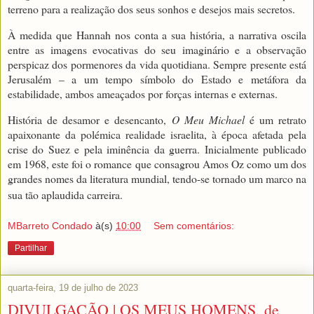
terreno para a realização dos seus sonhos e desejos mais secretos.
À medida que Hannah nos conta a sua história, a narrativa oscila
entre as imagens evocativas do seu imaginário e a observação
perspicaz dos pormenores da vida quotidiana. Sempre presente está
Jerusalém – a um tempo símbolo do Estado e metáfora da
estabilidade, ambos ameaçados por forças internas e externas.
História de desamor e desencanto,
O Meu Michael
é um retrato
apaixonante da polémica realidade israelita, à época afetada pela
crise do Suez e pela iminência da guerra. Inicialmente publicado
em 1968, este foi o romance que consagrou Amos Oz como um dos
grandes nomes da literatura mundial, tendo-se tornado um marco na
sua tão aplaudida carreira.
MBarreto Condado
à(s)
10:00
Sem comentários:
Partilhar
quarta-feira, 19 de julho de 2023
DIVULGAÇÃO | OS MEUS HOMENS, de