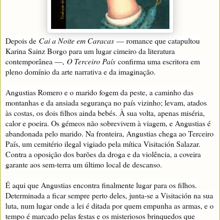
Depois de
Cai a Noite em Caracas
— romance que catapultou
Karina Sainz Borgo para um lugar cimeiro da literatura
contemporânea —,
O Terceiro País
confirma uma escritora em
pleno domínio da arte narrativa e da imaginação.
Angustias Romero e o marido fogem da peste, a caminho das
montanhas e da ansiada segurança no país vizinho; levam, atados
às costas, os dois filhos ainda bebés. À sua volta, apenas miséria,
calor e poeira. Os gémeos não sobrevivem à viagem, e Angustias é
abandonada pelo marido. Na fronteira, Angustias chega ao Terceiro
País, um cemitério ilegal vigiado pela mítica Visitación Salazar.
Contra a oposição dos barões da droga e da violência, a coveira
garante aos sem-terra um último local de descanso.
É aqui que Angustias encontra finalmente lugar para os filhos.
Determinada a ficar sempre perto deles, junta-se a Visitación na sua
luta, num lugar onde a lei é ditada por quem empunha as armas, e o
tempo é marcado pelas festas e os misteriosos brinquedos que