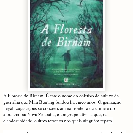
A Floresta de Birnam. É este o nome do coletivo de cultivo de
guerrilha que Mira Bunting fundou há cinco anos. Organização
ilegal, cujas ações se concretizam na fronteira do crime e do
altruísmo na Nova Zelândia, é um grupo ativista que, na
clandestinidade, cultiva terrenos nos quais ninguém repara.
Há já algum tempo que o grupo se esforça por ser autossuficiente,