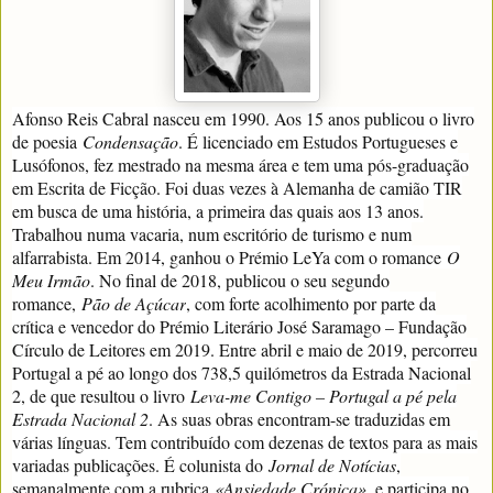
Afonso Reis Cabral nasceu em 1990. Aos 15 anos publicou o livro
de poesia
Condensação
. É licenciado em Estudos Portugueses e
Lusófonos, fez mestrado na mesma área e tem uma pós-graduação
em Escrita de Ficção. Foi duas vezes à Alemanha de camião TIR
em busca de uma história, a primeira das quais aos 13 anos.
Trabalhou numa vacaria, num escritório de turismo e num
alfarrabista. Em 2014, ganhou o Prémio LeYa com o romance
O
Meu Irmão
. No final de 2018, publicou o seu segundo
romance,
Pão de Açúcar
, com forte acolhimento por parte da
crítica e vencedor do Prémio Literário José Saramago – Fundação
Círculo de Leitores em 2019. Entre abril e maio de 2019, percorreu
Portugal a pé ao longo dos 738,5 quilómetros da Estrada Nacional
2, de que resultou o livro
Leva-me Contigo – Portugal a pé pela
Estrada Nacional 2
. As suas obras encontram-se traduzidas em
várias línguas. Tem contribuído com dezenas de textos para as mais
variadas publicações. É colunista do
Jornal de Notícias
,
semanalmente com a rubrica
«Ansiedade Crónica»
, e participa no