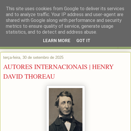
This site uses cookies from Google to deliver its services
and to analyze traffic. Your IP address and user-agent are
shared with Google along with performance and security
metrics to ensure quality of service, generate usage
statistics, and to detect and address abuse.
LEARN MORE
GOT IT
▼
terça-feira, 30 de setembro de 2025
AUTORES INTERNACIONAIS | HENRY
DAVID THOREAU