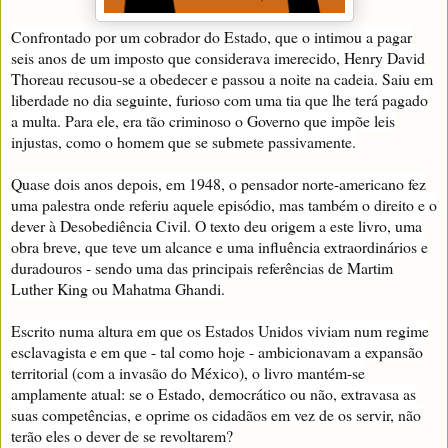
Confrontado por um cobrador do Estado, que o intimou a pagar
seis anos de um imposto que considerava imerecido, Henry David
Thoreau recusou-se a obedecer e passou a noite na cadeia. Saiu em
liberdade no dia seguinte, furioso com uma tia que lhe terá pagado
a multa. Para ele, era tão criminoso o Governo que impõe leis
injustas, como o homem que se submete passivamente.
Quase dois anos depois, em 1948, o pensador norte-americano fez
uma palestra onde referiu aquele episódio, mas também o direito e o
dever à Desobediência Civil. O texto deu origem a este livro, uma
obra breve, que teve um alcance e uma influência extraordinários e
duradouros - sendo uma das principais referências de Martim
Luther King ou Mahatma Ghandi.
Escrito numa altura em que os Estados Unidos viviam num regime
esclavagista e em que - tal como hoje - ambicionavam a expansão
territorial (com a invasão do México), o livro mantém-se
amplamente atual: se o Estado, democrático ou não, extravasa as
suas competências, e oprime os cidadãos em vez de os servir, não
terão eles o dever de se revoltarem?