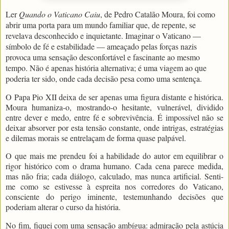
Ler
Quando o Vaticano Caiu
, de Pedro Catalão Moura, foi como
abrir uma porta para um mundo familiar que, de repente, se
revelava desconhecido e inquietante. Imaginar o Vaticano —
símbolo de fé e estabilidade — ameaçado pelas forças nazis
provoca uma sensação desconfortável e fascinante ao mesmo
tempo. Não é apenas história alternativa; é uma viagem ao que
poderia ter sido, onde cada decisão pesa como uma sentença.
O Papa Pio XII deixa de ser apenas uma figura distante e histórica.
Moura humaniza-o, mostrando-o hesitante, vulnerável, dividido
entre dever e medo, entre fé e sobrevivência. É impossível não se
deixar absorver por esta tensão constante, onde intrigas, estratégias
e dilemas morais se entrelaçam de forma quase palpável.
O que mais me prendeu foi a habilidade do autor em equilibrar o
rigor histórico com o drama humano. Cada cena parece medida,
mas não fria; cada diálogo, calculado, mas nunca artificial. Senti-
me como se estivesse à espreita nos corredores do Vaticano,
consciente do perigo iminente, testemunhando decisões que
poderiam alterar o curso da história.
No fim, fiquei com uma sensação ambígua: admiração pela astúcia