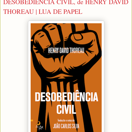
DESOBEDIÊNCIA CIVIL, de HENRY DAVID
THOREAU | LUA DE PAPEL