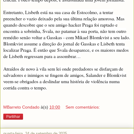
Entretanto, Lisbeth está na sua casa de Estocolmo, a tentar
preencher o vazio deixado pela sua última relação amorosa. Mas
quando descobre que o seu amigo hacker Praga foi raptado e
encontra a sobrinha, Svala, no patamar à sua porta, não tem outro
remédio senão voltar a Gasskas - com Mikael Blomkvist a seu lado.
Blomkvist assume a direção do jornal de Gasskas e Lisbeth tenta
localizar Praga. É então que Svala desaparece, e os maiores medos
de Lisbeth regressam para a assombrar…
Atraídos de novo à vila sem lei onde predadores se disfarçam de
salvadores e inimigos se fingem de amigos, Salander e Blomkvist
veem-se obrigados a deslindar uma história de violência numa
corrida contra o tempo.
MBarreto Condado
à(s)
10:00
Sem comentários:
Partilhar
quarta-feira, 24 de setembro de 2025