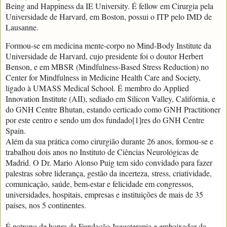
Being and Happiness da IE University. É fellow em Cirurgia pela
Universidade de Harvard, em Boston, possui o ITP pelo IMD de
Lausanne.
Formou-se em medicina mente-corpo no Mind-Body Institute da
Universidade de Harvard, cujo presidente foi o doutor Herbert
Benson, e em MBSR (Mindfulness-Based Stress Reduction) no
Center for Mindfulness in Medicine Health Care and Society,
ligado à UMASS Medical School. É membro do Applied
Innovation Institute (AII), sediado em Silicon Valley, Califórnia, e
do GNH Centre Bhutan, estando certi­cado como GNH Practitioner
por este centro e sendo um dos fundado[1]res do GNH Centre
Spain.
Além da sua prática como cirurgião durante 26 anos, formou-se e
trabalhou dois anos no Instituto de Ciências Neurológicas de
Madrid. O Dr. Mario Alonso Puig tem sido convidado para fazer
palestras sobre liderança, gestão da incerteza, stress, criatividade,
comunicação, saúde, bem-estar e felicidade em congressos,
universidades, hospitais, empresas e instituições de mais de 35
países, nos 5 continentes.
É patrono de honra da Fundação Juegaterapia e embaixador da