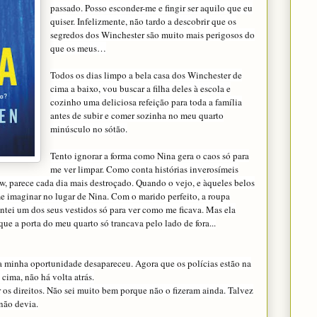
passado. Posso esconder-me e fingir ser aquilo que eu
quiser. Infelizmente, não tardo a descobrir que os
segredos dos Winchester são muito mais perigosos do
que os meus…
Todos os dias limpo a bela casa dos Winchester de
cima a baixo, vou buscar a filha deles à escola e
cozinho uma deliciosa refeição para toda a família
antes de subir e comer sozinha no meu quarto
minúsculo no sótão.
Tento ignorar a forma como Nina gera o caos só para
me ver limpar. Como conta histórias inverosímeis
w, parece cada dia mais destroçado. Quando o vejo, e àqueles belos
 me imaginar no lugar de Nina. Com o marido perfeito, a roupa
ntei um dos seus vestidos só para ver como me ficava. Mas ela
 que a porta do meu quarto só trancava pelo lado de fora...
a minha oportunidade desapareceu. Agora que os polícias estão na
cima, não há volta atrás.
 os direitos. Não sei muito bem porque não o fizeram ainda. Talvez
não devia.