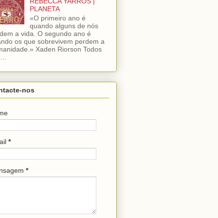
REBECCA YARROS |
PLANETA
«O primeiro ano é
quando alguns de nós
dem a vida. O segundo ano é
ndo os que sobrevivem perdem a
anidade.» Xaden Riorson Todos
...
ntacte-nos
me
ail
*
nsagem
*