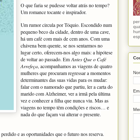
O que faria se pudesse voltar atrás no tempo?
Um romance tocante e inspirador.
per
Um rumor circula por Tóquio. Escondido num
qua
pequeno beco da cidade, dentro de uma cave,
hum
esp
há um café com mais de cem anos. Com uma
chávena bem quente, se nos sentarmos no
lugar certo, oferecem-nos algo mais: a hipótese
Co
de voltar ao passado. Em
Antes Que o Café
Arrefeça
, acompanhamos as viagens de quatro
mulheres que procuram regressar a momentos
No
determinantes das suas vidas para os mudar:
falar com o namorado que partiu, ler a carta do
Em
marido com Alzheimer, ver a irmã pela última
vez e conhecer a filha que nunca viu. Mas as
viagens no tempo têm condições e riscos… e
Me
nada do que façam vai alterar o presente.
 perdido e as oportunidades que o futuro nos reserva.