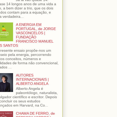
se 14 longos anos de uma vida a
o, a bem dizer a trio, que os dois
dos contam para a equação, e
 verdadeira...
A ENERGIA EM
PORTUGAL, de JORGE
VASCONCELOS |
FUNDAÇÃO
FRANCISCO MANUEL
S SANTOS
resente ensaio propõe-nos um
seio pela energia, percorrendo
tos conceitos, números e
lidades de forma não convencional,
ados ...
AUTORES
INTERNACIONAIS |
ALBERTO ANGELA
Alberto Angela é
paleontólogo, naturalista,
ulgador científico e escritor. Depois
concluir os seus estudos
nçados em Harvard, na Co...
CHAMA DE FERRO, de