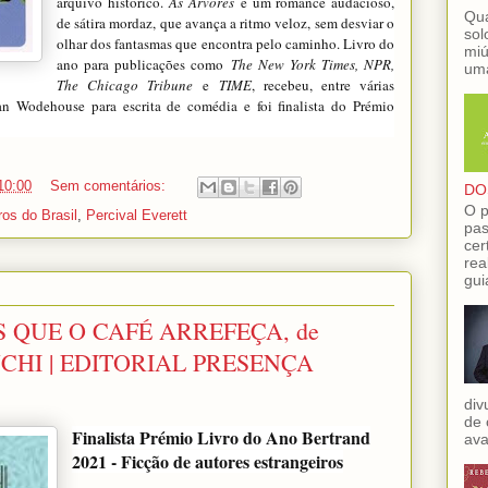
arquivo histórico.
As Árvores
é um romance audacioso,
Qua
de sátira mordaz, que avança a ritmo veloz, sem desviar o
sol
olhar dos fantasmas que encontra pelo caminho. Livro do
miú
ano para publicações como
The New York Times, NPR,
uma
The Chicago Tribune
e
TIME
, recebeu, entre várias
an Wodehouse para escrita de comédia e foi finalista do Prémio
10:00
Sem comentários:
DO
O p
ros do Brasil
,
Percival Everett
pas
cer
rea
gui
 QUE O CAFÉ ARREFEÇA, de
HI | EDITORIAL PRESENÇA
div
de 
Finalista Prémio Livro do Ano Bertrand
ava
2021 - Ficção de autores estrangeiros