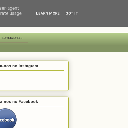
user-agent
erate usage
LEARN MORE
GOT IT
Internacionais
ga-nos no Instagram
ga-nos no Facebook