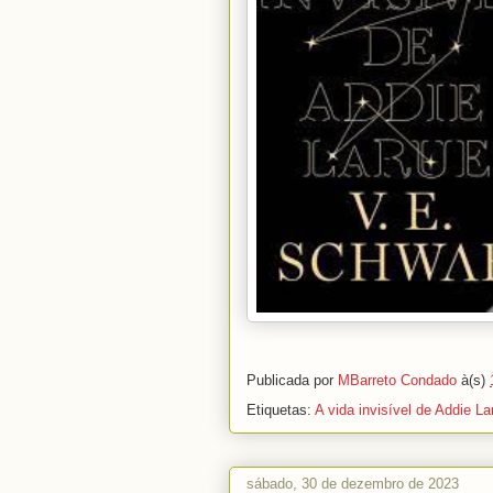
Publicada por
MBarreto Condado
à(s)
Etiquetas:
A vida invisível de Addie La
sábado, 30 de dezembro de 2023