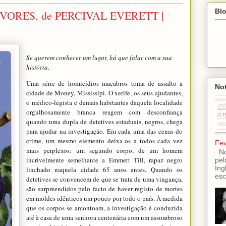
Blo
VORES, de PERCIVAL EVERETT |
Se querem conhecer um lugar, há que falar com a sua
história.
Uma série de homicídios macabros toma de assalto a
Not
cidade de Money, Mississípi. O xerife, os seus ajudantes,
o médico-legista e demais habitantes daquela localidade
orgulhosamente branca reagem com desconfiança
quando uma dupla de detetives estaduais, negros, chega
para ajudar na investigação. Em cada uma das cenas do
crime, um mesmo elemento deixa-os a todos cada vez
Fev
mais perplexos: um segundo corpo, de um homem
No 
incrivelmente semelhante a Emmett Till, rapaz negro
pel
Ing
linchado naquela cidade 65 anos antes. Quando os
esc
detetives se convencem de que se trata de uma vingança,
são surpreendidos pelo facto de haver registo de mortes
em moldes idênticos um pouco por todo o país. À medida
que os corpos se amontoam, a investigação é conduzida
até à casa de uma senhora centenária com um assombroso