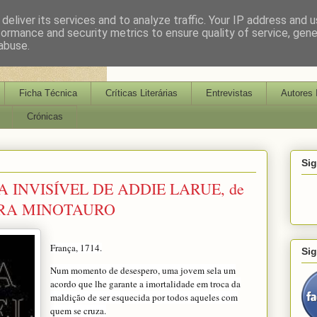
deliver its services and to analyze traffic. Your IP address and 
formance and security metrics to ensure quality of service, gen
abuse.
Ficha Técnica
Críticas Literárias
Entrevistas
Autores 
Crónicas
Si
A INVISÍVEL DE ADDIE LARUE, de
TORA MINOTAURO
França, 1714.
Si
Num momento de desespero, uma jovem sela um
acordo que lhe garante a imortalidade em troca da
maldição de ser esquecida por todos aqueles com
quem se cruza.