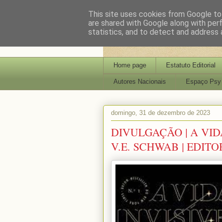
This site uses cookies from Google to 
are shared with Google along with per
statistics, and to detect and address 
Home page
Estatuto Editorial
Autores Nacionais
Espaço Psy
domingo, 31 de dezembro de 2023
DIVULGAÇÃO | A VID
V.E. SCHWAB | EDI