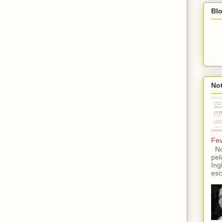
Blo
Not
Fev
No 
pel
Ing
esc