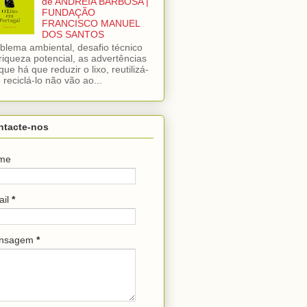
de ANDREIA BARBOSA |
FUNDAÇÃO
FRANCISCO MANUEL
DOS SANTOS
blema ambiental, desafio técnico
riqueza potencial, as advertências
que há que reduzir o lixo, reutilizá-
e reciclá-lo não vão ao...
ntacte-nos
me
ail
*
nsagem
*