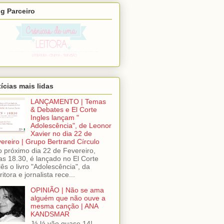
g Parceiro
ícias mais lidas
LANÇAMENTO | Temas
& Debates e El Corte
Ingles lançam "
Adolescência", de Leonor
Xavier no dia 22 de
ereiro | Grupo Bertrand Círculo
próximo dia 22 de Fevereiro,
as 18.30, é lançado no El Corte
lês o livro "Adolescência", da
ritora e jornalista rece...
OPINIÃO | Não se ama
alguém que não ouve a
mesma canção | ANA
KANDSMAR
Já lá vão quase 14!