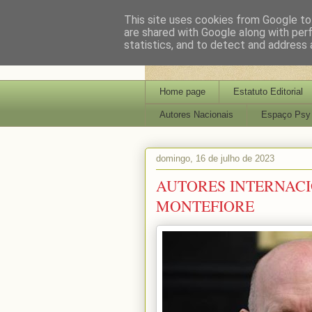
This site uses cookies from Google to 
are shared with Google along with per
statistics, and to detect and address 
Home page
Estatuto Editorial
Autores Nacionais
Espaço Psy
domingo, 16 de julho de 2023
AUTORES INTERNACI
MONTEFIORE