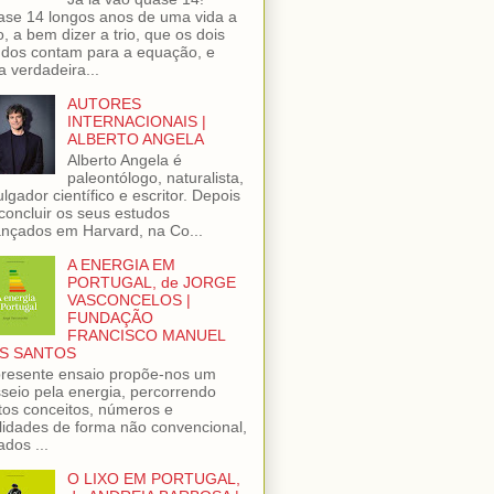
se 14 longos anos de uma vida a
o, a bem dizer a trio, que os dois
dos contam para a equação, e
 verdadeira...
AUTORES
INTERNACIONAIS |
ALBERTO ANGELA
Alberto Angela é
paleontólogo, naturalista,
ulgador científico e escritor. Depois
concluir os seus estudos
nçados em Harvard, na Co...
A ENERGIA EM
PORTUGAL, de JORGE
VASCONCELOS |
FUNDAÇÃO
FRANCISCO MANUEL
S SANTOS
resente ensaio propõe-nos um
seio pela energia, percorrendo
tos conceitos, números e
lidades de forma não convencional,
ados ...
O LIXO EM PORTUGAL,