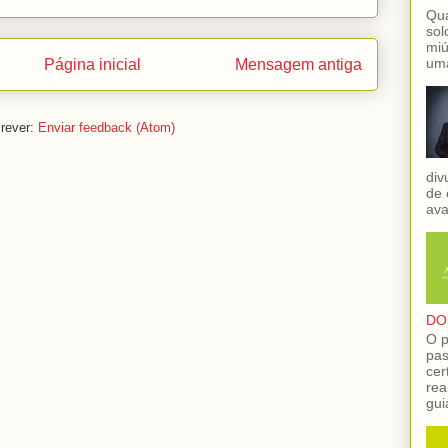
Qua
sol
miú
uma
Página inicial
Mensagem antiga
rever:
Enviar feedback (Atom)
div
de 
ava
DO
O p
pas
cer
rea
gui