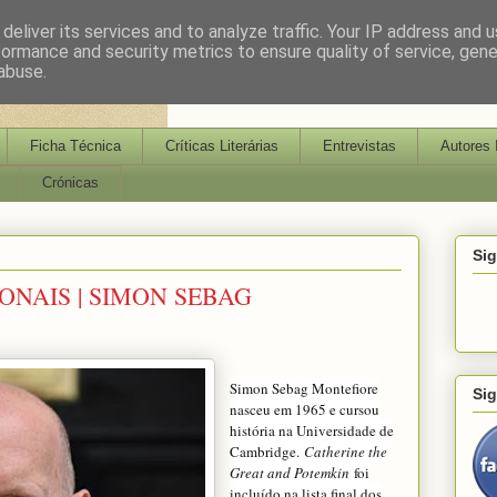
deliver its services and to analyze traffic. Your IP address and 
formance and security metrics to ensure quality of service, gen
abuse.
Ficha Técnica
Críticas Literárias
Entrevistas
Autores 
Crónicas
Si
ONAIS | SIMON SEBAG
Simon Sebag Montefiore
Si
nasceu em 1965 e cursou
história na Universidade de
Cambridge.
Catherine the
Great and Potemkin
foi
incluído na lista final dos