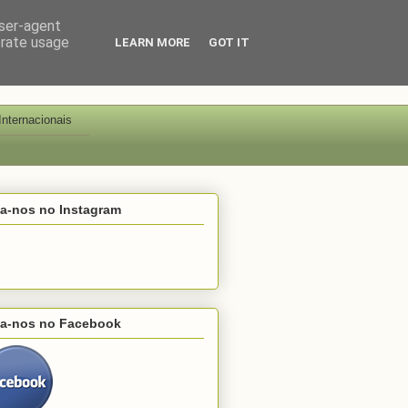
user-agent
erate usage
LEARN MORE
GOT IT
Internacionais
ga-nos no Instagram
ga-nos no Facebook