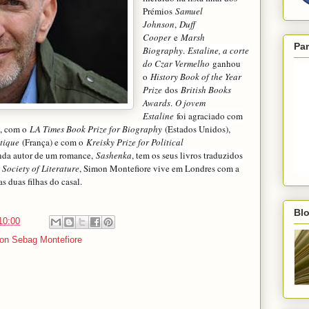
Prémios
Samuel
Johnson
,
Duff
Cooper
e
Marsh
Par
Biography
.
Estaline, a corte
do Czar Vermelho
ganhou
o
History Book of the Year
Prize
dos
British Books
Awards
.
O jovem
Estaline
foi agraciado com
, com o
LA Times Book Prize for Biography
(Estados Unidos),
tique
(França) e com o
Kreisky Prize for Political
inda autor de um romance,
Sashenka
, tem os seus livros traduzidos
 Society of Literature
, Simon Montefiore vive em Londres com a
s duas filhas do casal.
Blo
10:00
on Sebag Montefiore