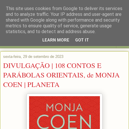
This site uses cookies from Google to deliver its services
and to analyze traffic. Your IP address and user-agent are
shared with Google along with performance and security
metrics to ensure quality of service, generate usage
statistics, and to detect and address abuse.
LEARN MORE
GOT IT
▼
sexta-feira, 29 de setembro de 2023
DIVULGAÇÃO | 108 CONTOS E
PARÁBOLAS ORIENTAIS, de MONJA
COEN | PLANETA