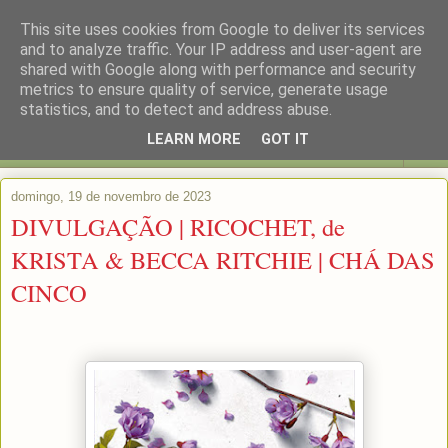
This site uses cookies from Google to deliver its services
and to analyze traffic. Your IP address and user-agent are
shared with Google along with performance and security
metrics to ensure quality of service, generate usage
statistics, and to detect and address abuse.
LEARN MORE
GOT IT
▼
domingo, 19 de novembro de 2023
DIVULGAÇÃO | RICOCHET, de
KRISTA & BECCA RITCHIE | CHÁ DAS
CINCO