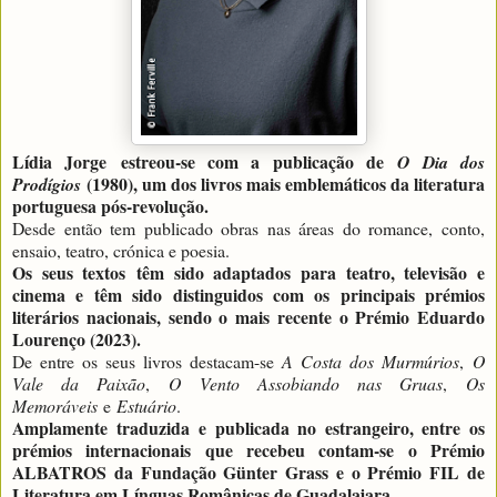
Lídia Jorge
estreou-se com a publicação de
O Dia dos
(1980), um dos livros mais emblemáticos da literatura
Prodígios
portuguesa pós-revolução.
Desde então tem publicado obras nas áreas do romance, conto,
ensaio, teatro, crónica e poesia.
Os seus textos
têm sido adaptados para teatro, televisão e
cinema e têm sido distinguidos com os principais prémios
literários nacionais, sendo o mais recente o Prémio Eduardo
Lourenço (2023).
De entre os seus livros destacam-se
A Costa dos Murmúrios
,
O
Vale da Paixão
,
O Vento Assobiando nas Gruas
,
Os
Memoráveis
e
Estuário
.
Amplamente traduzida
e publicada no estrangeiro, entre os
prémios internacionais que recebeu contam-se o Prémio
ALBATROS da Fundação Günter Grass e o Prémio FIL de
Literatura em Línguas Românicas de Guadalajara.