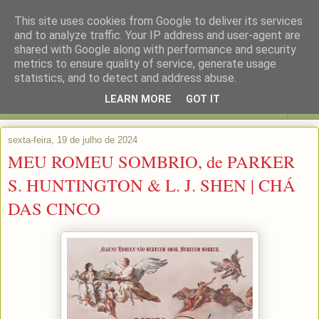
This site uses cookies from Google to deliver its services
and to analyze traffic. Your IP address and user-agent are
shared with Google along with performance and security
metrics to ensure quality of service, generate usage
statistics, and to detect and address abuse.
LEARN MORE
GOT IT
▼
sexta-feira, 19 de julho de 2024
MEU ROMEU SOMBRIO, de PARKER
S. HUNTINGTON & L. J. SHEN | CHÁ
DAS CINCO