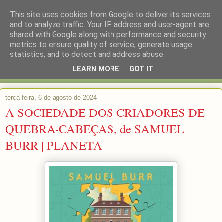
This site uses cookies from Google to deliver its services
and to analyze traffic. Your IP address and user-agent are
shared with Google along with performance and security
metrics to ensure quality of service, generate usage
statistics, and to detect and address abuse.
LEARN MORE
GOT IT
▼
terça-feira, 6 de agosto de 2024
A SOCIEDADE DOS CRIADORES DE
QUEBRA-CABEÇAS, de SAMUEL
BURR | PLANETA