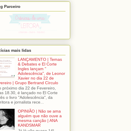
g Parceiro
ícias mais lidas
LANÇAMENTO | Temas
& Debates e El Corte
Ingles lançam "
Adolescência", de Leonor
Xavier no dia 22 de
ereiro | Grupo Bertrand Círculo
próximo dia 22 de Fevereiro,
as 18.30, é lançado no El Corte
lês o livro "Adolescência", da
ritora e jornalista rece...
OPINIÃO | Não se ama
alguém que não ouve a
mesma canção | ANA
KANDSMAR
Já lá vão quase 14!