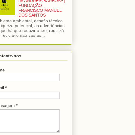
de ANDREIA BARBOSA |
FUNDAÇÃO
FRANCISCO MANUEL
DOS SANTOS
blema ambiental, desafio técnico
riqueza potencial, as advertências
que há que reduzir o lixo, reutilizá-
e reciclá-lo não vão ao...
ntacte-nos
me
ail
*
nsagem
*