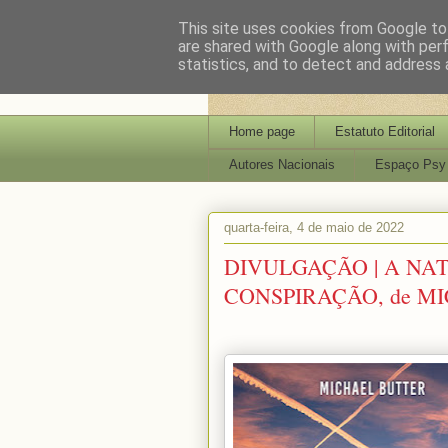
This site uses cookies from Google to 
are shared with Google along with per
statistics, and to detect and address 
Home page
Estatuto Editorial
Autores Nacionais
Espaço Psy
quarta-feira, 4 de maio de 2022
DIVULGAÇÃO | A NA
CONSPIRAÇÃO, de M