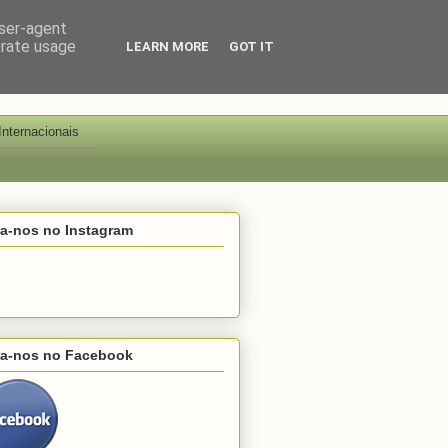
user-agent
erate usage
LEARN MORE
GOT IT
Internacionais
ga-nos no Instagram
ga-nos no Facebook