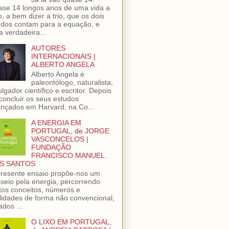
se 14 longos anos de uma vida a
o, a bem dizer a trio, que os dois
dos contam para a equação, e
 verdadeira...
AUTORES
INTERNACIONAIS |
ALBERTO ANGELA
Alberto Angela é
paleontólogo, naturalista,
ulgador científico e escritor. Depois
concluir os seus estudos
nçados em Harvard, na Co...
A ENERGIA EM
PORTUGAL, de JORGE
VASCONCELOS |
FUNDAÇÃO
FRANCISCO MANUEL
S SANTOS
resente ensaio propõe-nos um
seio pela energia, percorrendo
tos conceitos, números e
lidades de forma não convencional,
ados ...
O LIXO EM PORTUGAL,