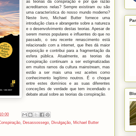
as teorias da conspiração e por que razão
acreditamos nelas? Sempre existiram ou são
uma característica do nosso mundo moderno?
Neste livro, Michael Butter fornece uma
Par
introdução clara e abrangente sobre a natureza
e o desenvolvimento destas teorias. Apesar de
serem menos populares e influentes do que no
passado, o seu recente renascimento está
relacionado com a internet, que lhes dá maior
exposição e contribui para a fragmentação da
esfera pública. Atualmente, as teorias da
conspiração continuam a ser estigmatizadas
em muitos ramos da cultura mainstream, mas
estão a ser mais uma vez aceites como
conhecimento legítimo noutros. É o choque
entre estes domínios e as suas diferentes
conceções de verdade que tem incendiado o
Blo
debate atual sobre as teorias da conspiração.
10:00
Conspiração
,
Desassossego
,
Divulgação
,
Michael Butter