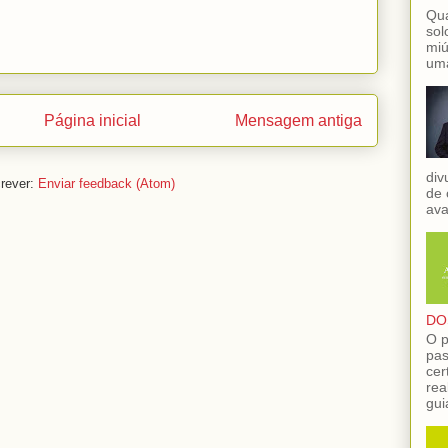
Qua
sol
miú
uma
Página inicial
Mensagem antiga
div
rever:
Enviar feedback (Atom)
de 
ava
DO
O p
pas
cer
rea
gui