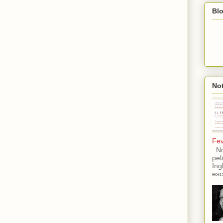
Blo
Not
Fev
No 
pel
Ing
esc