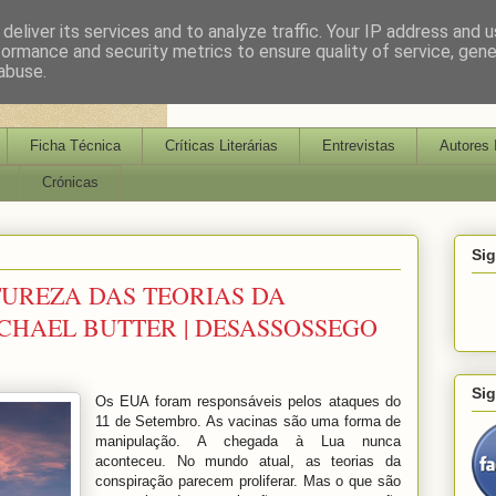
deliver its services and to analyze traffic. Your IP address and 
formance and security metrics to ensure quality of service, gen
abuse.
Ficha Técnica
Críticas Literárias
Entrevistas
Autores 
Crónicas
Si
TUREZA DAS TEORIAS DA
ICHAEL BUTTER | DESASSOSSEGO
Si
Os EUA foram responsáveis pelos ataques do
11 de Setembro. As vacinas são uma forma de
manipulação. A chegada à Lua nunca
aconteceu. No mundo atual, as teorias da
conspiração parecem proliferar. Mas o que são