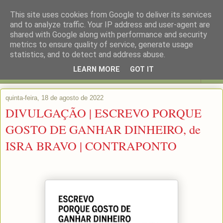
This site uses cookies from Google to deliver its services
and to analyze traffic. Your IP address and user-agent are
shared with Google along with performance and security
metrics to ensure quality of service, generate usage
statistics, and to detect and address abuse.
LEARN MORE
GOT IT
▼
quinta-feira, 18 de agosto de 2022
DIVULGAÇÃO | ESCREVO PORQUE
GOSTO DE GANHAR DINHEIRO, de
ISRA BRAVO | CONTRAPONTO