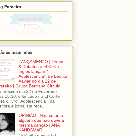
g Parceiro
ícias mais lidas
LANÇAMENTO | Temas
& Debates e El Corte
Ingles lançam "
Adolescência", de Leonor
Xavier no dia 22 de
ereiro | Grupo Bertrand Círculo
próximo dia 22 de Fevereiro,
as 18.30, é lançado no El Corte
lês o livro "Adolescência", da
ritora e jornalista rece...
OPINIÃO | Não se ama
alguém que não ouve a
mesma canção | ANA
KANDSMAR
Já lá vão quase 14!