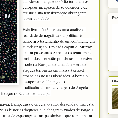
autodesconfiança e do ódio tornaram os
europeus incapazes de se defender e de
resistir à sua transformação abrangente
Par
como sociedade.
Este livro não é apenas uma análise da
realidade demográfica ou política, é
também o testemunho de um continente em
autodestruição. Em cada capítulo, Murray
dá um passo atrás e analisa os temas mais
profundos que estão por detrás da possível
morte da Europa, de uma atmosfera de
ataques terroristas em massa à estável
erosão das nossas liberdades. Aborda o
desapontante falhanço do
Blo
multiculturalismo, a viragem de Angela
 fixação do Ocidente na culpa.
inávia, Lampedusa e Grécia, o autor desvenda o mal-estar
uve as histórias daqueles que chegaram vindos de longe. E
- uma de esperança e uma pessimista - que retratam um