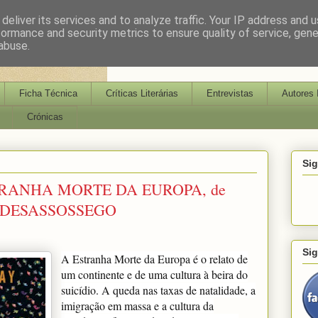
deliver its services and to analyze traffic. Your IP address and 
formance and security metrics to ensure quality of service, gen
abuse.
Ficha Técnica
Críticas Literárias
Entrevistas
Autores 
Crónicas
Si
TRANHA MORTE DA EUROPA, de
 DESASSOSSEGO
Si
A Estranha Morte da Europa é o relato de
um continente e de uma cultura à beira do
suicídio. A queda nas taxas de natalidade, a
imigração em massa e a cultura da