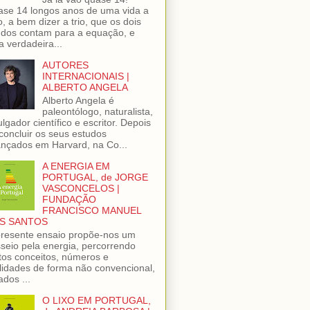
se 14 longos anos de uma vida a
o, a bem dizer a trio, que os dois
dos contam para a equação, e
 verdadeira...
AUTORES
INTERNACIONAIS |
ALBERTO ANGELA
Alberto Angela é
paleontólogo, naturalista,
ulgador científico e escritor. Depois
concluir os seus estudos
nçados em Harvard, na Co...
A ENERGIA EM
PORTUGAL, de JORGE
VASCONCELOS |
FUNDAÇÃO
FRANCISCO MANUEL
S SANTOS
resente ensaio propõe-nos um
seio pela energia, percorrendo
tos conceitos, números e
lidades de forma não convencional,
ados ...
O LIXO EM PORTUGAL,