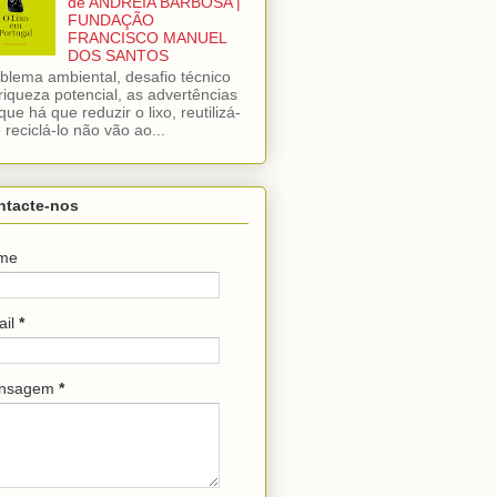
de ANDREIA BARBOSA |
FUNDAÇÃO
FRANCISCO MANUEL
DOS SANTOS
blema ambiental, desafio técnico
riqueza potencial, as advertências
que há que reduzir o lixo, reutilizá-
e reciclá-lo não vão ao...
ntacte-nos
me
ail
*
nsagem
*