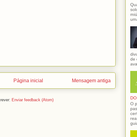
Qua
sol
miú
uma
div
de 
ava
Página inicial
Mensagem antiga
DO
rever:
Enviar feedback (Atom)
O p
pas
cer
rea
gui