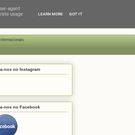
user-agent
erate usage
LEARN MORE
GOT IT
Internacionais
ga-nos no Instagram
ga-nos no Facebook