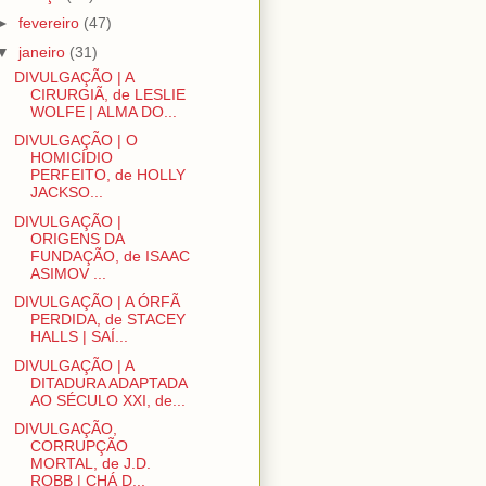
►
fevereiro
(47)
▼
janeiro
(31)
DIVULGAÇÃO | A
CIRURGIÃ, de LESLIE
WOLFE | ALMA DO...
DIVULGAÇÃO | O
HOMICÍDIO
PERFEITO, de HOLLY
JACKSO...
DIVULGAÇÃO |
ORIGENS DA
FUNDAÇÃO, de ISAAC
ASIMOV ...
DIVULGAÇÃO | A ÓRFÃ
PERDIDA, de STACEY
HALLS | SAÍ...
DIVULGAÇÃO | A
DITADURA ADAPTADA
AO SÉCULO XXI, de...
DIVULGAÇÃO,
CORRUPÇÃO
MORTAL, de J.D.
ROBB | CHÁ D...