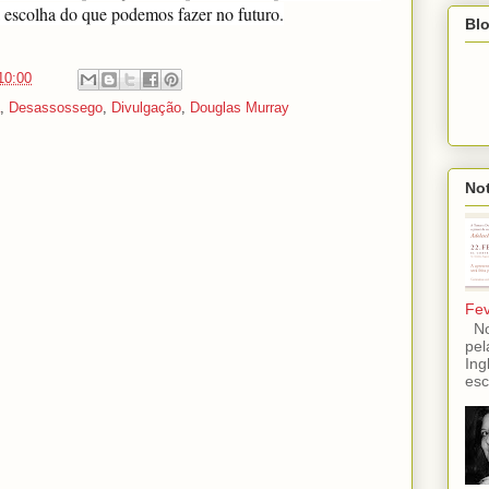
 escolha do que podemos fazer no futuro.
Blo
10:00
,
Desassossego
,
Divulgação
,
Douglas Murray
Not
Fev
No 
pel
Ing
esc