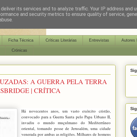
deliver its services and to analyze traffic. Your IP address and 
formance and security metrics to ensure quality of service, gen
abuse.
Ficha Técnica
Críticas Literárias
Entrevistas
Autores 
Crónicas
Si
RUZADAS: A GUERRA PELA TERRA
SBRIDGE | CRÍTICA
Si
Há novecentos anos, um vasto exército cristão,
convocado para a Guerra Santa pelo Papa Urbano II,
invadiu o mundo muçulmano do Mediterrâneo
oriental, tomando posse de Jerusalém, uma cidade
venerada por ambas as religiões. Milhares de homens