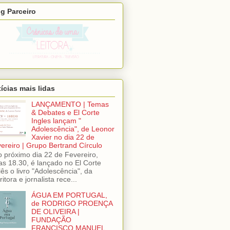
g Parceiro
ícias mais lidas
LANÇAMENTO | Temas
& Debates e El Corte
Ingles lançam "
Adolescência", de Leonor
Xavier no dia 22 de
ereiro | Grupo Bertrand Círculo
próximo dia 22 de Fevereiro,
as 18.30, é lançado no El Corte
lês o livro "Adolescência", da
ritora e jornalista rece...
ÁGUA EM PORTUGAL,
de RODRIGO PROENÇA
DE OLIVEIRA |
FUNDAÇÃO
FRANCISCO MANUEL