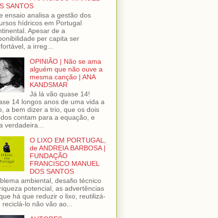
S SANTOS
e ensaio analisa a gestão dos
ursos hídricos em Portugal
tinental. Apesar de a
ponibilidade per capita ser
fortável, a irreg...
OPINIÃO | Não se ama
alguém que não ouve a
mesma canção | ANA
KANDSMAR
Já lá vão quase 14!
se 14 longos anos de uma vida a
o, a bem dizer a trio, que os dois
dos contam para a equação, e
 verdadeira...
O LIXO EM PORTUGAL,
de ANDREIA BARBOSA |
FUNDAÇÃO
FRANCISCO MANUEL
DOS SANTOS
blema ambiental, desafio técnico
riqueza potencial, as advertências
que há que reduzir o lixo, reutilizá-
e reciclá-lo não vão ao...