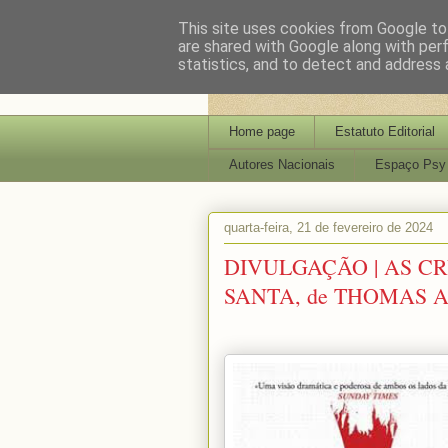
This site uses cookies from Google to 
are shared with Google along with per
statistics, and to detect and address 
Home page
Estatuto Editorial
Autores Nacionais
Espaço Psy
quarta-feira, 21 de fevereiro de 2024
DIVULGAÇÃO | AS C
SANTA, de THOMAS A