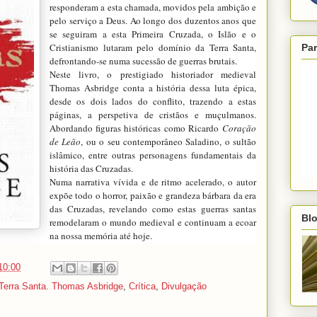
responderam a esta chamada, movidos pela ambição e
pelo serviço a Deus. Ao longo dos duzentos anos que
se seguiram a esta Primeira Cruzada, o Islão e o
Cristianismo lutaram pelo domínio da Terra Santa,
Par
defrontando-se numa sucessão de guerras brutais.
Neste livro, o prestigiado historiador medieval
Thomas Asbridge conta a história dessa luta épica,
desde os dois lados do conflito, trazendo a estas
páginas, a perspetiva de cristãos e muçulmanos.
Abordando figuras históricas como Ricardo
Coração
de Leão
, ou o seu contemporâneo Saladino, o sultão
islâmico, entre outras personagens fundamentais da
história das Cruzadas.
Numa narrativa vívida e de ritmo acelerado, o autor
expõe todo o horror, paixão e grandeza bárbara da era
das Cruzadas, revelando como estas guerras santas
Blo
remodelaram o mundo medieval e continuam a ecoar
na nossa memória até hoje.
10:00
 Terra Santa. Thomas Asbridge
,
Crítica
,
Divulgação