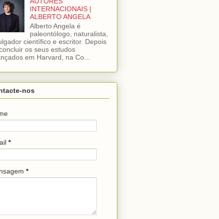
AUTORES
INTERNACIONAIS |
ALBERTO ANGELA
Alberto Angela é
paleontólogo, naturalista,
ulgador científico e escritor. Depois
concluir os seus estudos
nçados em Harvard, na Co...
ntacte-nos
me
ail
*
nsagem
*