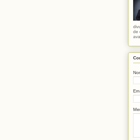
div
de 
ava
Co
No
Em
Me