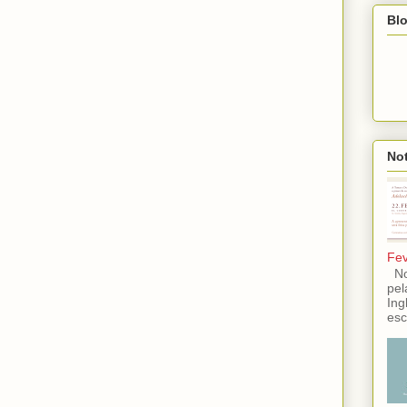
Blo
Not
Fev
No 
pel
Ing
esc