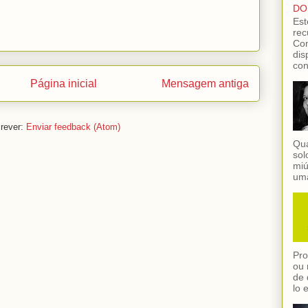
DO
Est
rec
Con
dis
con
Página inicial
Mensagem antiga
rever:
Enviar feedback (Atom)
Qua
sol
miú
uma
Pro
ou 
de 
lo 