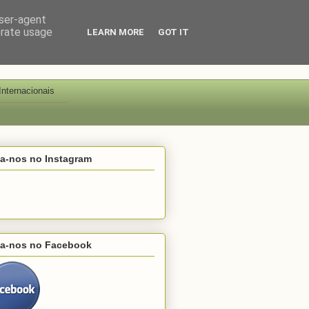
user-agent
erate usage
LEARN MORE
GOT IT
Internacionais
ga-nos no Instagram
ga-nos no Facebook