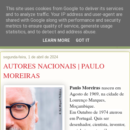
This site uses cookies from Google to deliver its services
and to analyze traffic. Your IP address and user-agent are
shared with Google along with performance and security
metrics to ensure quality of service, generate usage
statistics, and to detect and address abuse.
LEARN MORE
GOT IT
▼
segunda-feira, 1 de abril de 2024
AUTORES NACIONAIS | PAULO
MOREIRAS
Paulo Moreiras
nasceu em
Agosto de 1969, na cidade de
Lourenço Marques,
Moçambique.
Em Outubro de 1974 aterrou
em Portugal. Quis ser
desenhador, cientista, inventor,