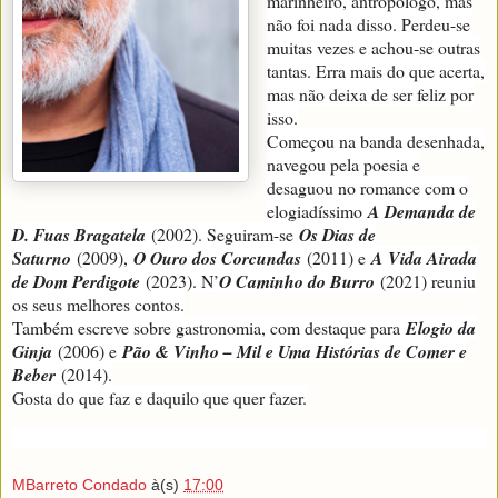
marinheiro, antropólogo, mas
não foi nada disso. Perdeu-se
muitas vezes e achou-se outras
tantas. Erra mais do que acerta,
mas não deixa de ser feliz por
isso.
Começou na banda desenhada,
navegou pela poesia e
desaguou no romance com o
elogiadíssimo
A Demanda de
D. Fuas Bragatela
(2002). Seguiram-se
Os Dias de
Saturno
(2009),
O Ouro dos Corcundas
(2011) e
A Vida Airada
de Dom Perdigote
(2023). N’
O Caminho do Burro
(2021) reuniu
os seus melhores contos.
Também escreve sobre gastronomia, com destaque para
Elogio da
Ginja
(2006) e
Pão & Vinho – Mil e Uma Histórias de Comer e
Beber
(2014).
Gosta do que faz e daquilo que quer fazer.
MBarreto Condado
à(s)
17:00