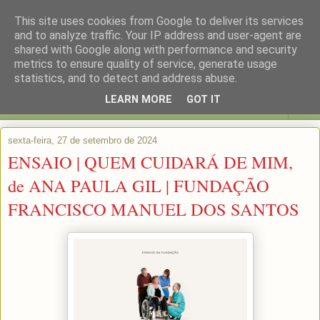
This site uses cookies from Google to deliver its services
and to analyze traffic. Your IP address and user-agent are
shared with Google along with performance and security
metrics to ensure quality of service, generate usage
statistics, and to detect and address abuse.
LEARN MORE
GOT IT
▼
sexta-feira, 27 de setembro de 2024
ENSAIO | QUEM CUIDARÁ DE MIM,
de ANA PAULA GIL | FUNDAÇÃO
FRANCISCO MANUEL DOS SANTOS