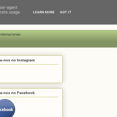
user-agent
erate usage
LEARN MORE
GOT IT
Internacionais
ga-nos no Instagram
ga-nos no Facebook