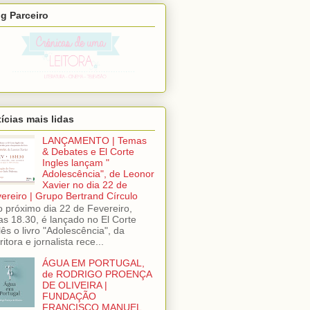
g Parceiro
ícias mais lidas
LANÇAMENTO | Temas
& Debates e El Corte
Ingles lançam "
Adolescência", de Leonor
Xavier no dia 22 de
ereiro | Grupo Bertrand Círculo
próximo dia 22 de Fevereiro,
as 18.30, é lançado no El Corte
lês o livro "Adolescência", da
ritora e jornalista rece...
ÁGUA EM PORTUGAL,
de RODRIGO PROENÇA
DE OLIVEIRA |
FUNDAÇÃO
FRANCISCO MANUEL