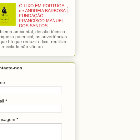
O LIXO EM PORTUGAL,
de ANDREIA BARBOSA |
FUNDAÇÃO
FRANCISCO MANUEL
DOS SANTOS
blema ambiental, desafio técnico
riqueza potencial, as advertências
que há que reduzir o lixo, reutilizá-
e reciclá-lo não vão ao...
ntacte-nos
me
ail
*
nsagem
*