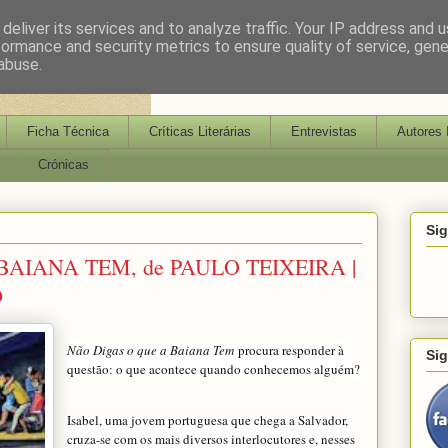
deliver its services and to analyze traffic. Your IP address and 
formance and security metrics to ensure quality of service, gen
abuse.
Ficha Técnica
Críticas Literárias
Entrevistas
Autores 
Crónicas
Si
BAIANA TEM, de PAULO TEIXEIRA |
O
Não Digas o que a Baiana Tem
procura responder à
Si
questão: o que acontece quando conhecemos alguém?
Isabel, uma jovem portuguesa que chega a Salvador,
cruza-se com os mais diversos interlocutores e, nesses