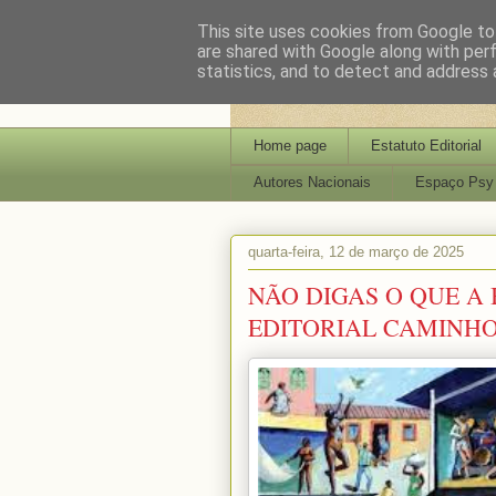
This site uses cookies from Google to 
are shared with Google along with per
statistics, and to detect and address 
Home page
Estatuto Editorial
Autores Nacionais
Espaço Psy
quarta-feira, 12 de março de 2025
NÃO DIGAS O QUE A 
EDITORIAL CAMINH