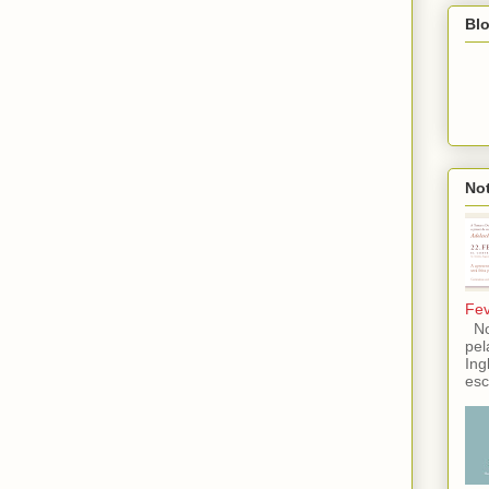
Blo
Not
Fev
No 
pel
Ing
esc