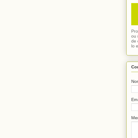
Pro
ou 
de 
lo 
Co
No
Em
Me