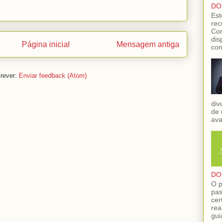
DO
Est
rec
Con
dis
Página inicial
Mensagem antiga
con
rever:
Enviar feedback (Atom)
div
de 
ava
DO
O p
pas
cer
rea
gui