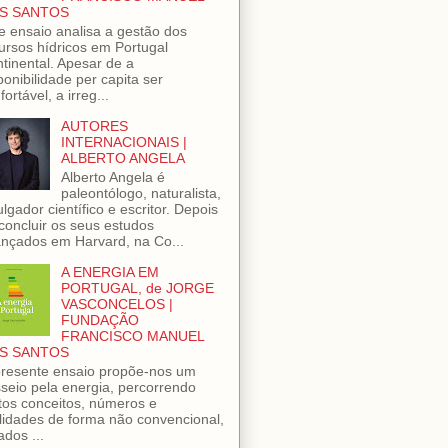
S SANTOS
e ensaio analisa a gestão dos
ursos hídricos em Portugal
tinental. Apesar de a
ponibilidade per capita ser
fortável, a irreg...
AUTORES
INTERNACIONAIS |
ALBERTO ANGELA
Alberto Angela é
paleontólogo, naturalista,
ulgador científico e escritor. Depois
concluir os seus estudos
nçados em Harvard, na Co...
A ENERGIA EM
PORTUGAL, de JORGE
VASCONCELOS |
FUNDAÇÃO
FRANCISCO MANUEL
S SANTOS
resente ensaio propõe-nos um
seio pela energia, percorrendo
tos conceitos, números e
lidades de forma não convencional,
ados ...