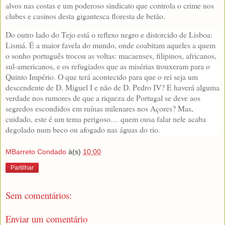
alvos nas costas e um poderoso sindicato que controla o crime nos
clubes e casinos desta gigantesca floresta de betão.
Do outro lado do Tejo está o reflexo negro e distorcido de Lisboa:
Lismá. É a maior favela do mundo, onde coabitam aqueles a quem
o sonho português trocou as voltas: macaenses, filipinos, africanos,
sul-americanos, e os refugiados que as misérias trouxeram para o
Quinto Império. O que terá acontecido para que o rei seja um
descendente de D. Miguel I e não de D. Pedro IV? E haverá alguma
verdade nos rumores de que a riqueza de Portugal se deve aos
segredos escondidos em ruínas milenares nos Açores? Mas,
cuidado, este é um tema perigoso… quem ousa falar nele acaba
degolado num beco ou afogado nas águas do rio.
MBarreto Condado
à(s)
10:00
Partilhar
Sem comentários:
Enviar um comentário