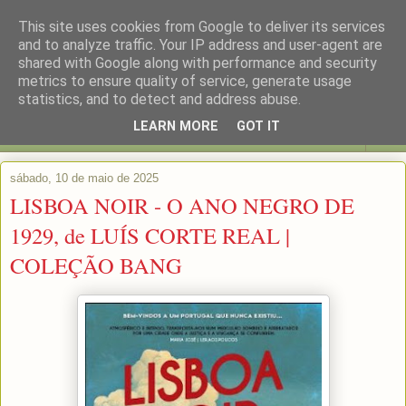
This site uses cookies from Google to deliver its services
and to analyze traffic. Your IP address and user-agent are
shared with Google along with performance and security
metrics to ensure quality of service, generate usage
statistics, and to detect and address abuse.
LEARN MORE
GOT IT
▼
sábado, 10 de maio de 2025
LISBOA NOIR - O ANO NEGRO DE
1929, de LUÍS CORTE REAL |
COLEÇÃO BANG