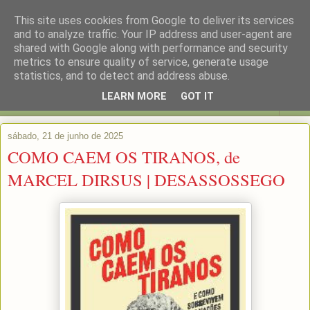
This site uses cookies from Google to deliver its services
and to analyze traffic. Your IP address and user-agent are
shared with Google along with performance and security
metrics to ensure quality of service, generate usage
statistics, and to detect and address abuse.
LEARN MORE
GOT IT
▼
sábado, 21 de junho de 2025
COMO CAEM OS TIRANOS, de
MARCEL DIRSUS | DESASSOSSEGO