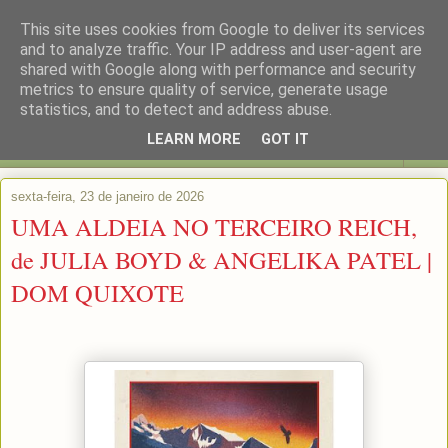
This site uses cookies from Google to deliver its services
and to analyze traffic. Your IP address and user-agent are
shared with Google along with performance and security
metrics to ensure quality of service, generate usage
statistics, and to detect and address abuse.
LEARN MORE
GOT IT
▼
sexta-feira, 23 de janeiro de 2026
UMA ALDEIA NO TERCEIRO REICH,
de JULIA BOYD & ANGELIKA PATEL |
DOM QUIXOTE