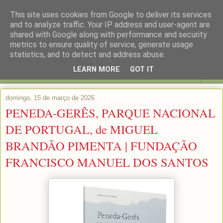
This site uses cookies from Google to deliver its services
and to analyze traffic. Your IP address and user-agent are
shared with Google along with performance and security
metrics to ensure quality of service, generate usage
statistics, and to detect and address abuse.
LEARN MORE
GOT IT
▼
domingo, 15 de março de 2026
PENEDA-GERÊS, PARQUE NACIONAL
DE PORTUGAL, de MIGUEL
BRANDÃO PIMENTA | FUNDAÇÃO
FRANCISCO MANUEL DOS SANTOS