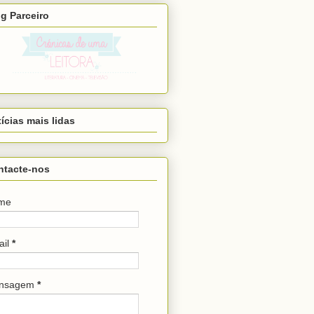
g Parceiro
ícias mais lidas
ntacte-nos
me
ail
*
nsagem
*