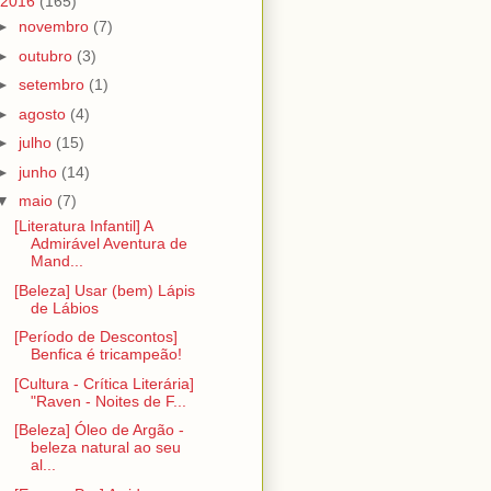
2016
(165)
►
novembro
(7)
►
outubro
(3)
►
setembro
(1)
►
agosto
(4)
►
julho
(15)
►
junho
(14)
▼
maio
(7)
[Literatura Infantil] A
Admirável Aventura de
Mand...
[Beleza] Usar (bem) Lápis
de Lábios
[Período de Descontos]
Benfica é tricampeão!
[Cultura - Crítica Literária]
"Raven - Noites de F...
[Beleza] Óleo de Argão -
beleza natural ao seu
al...