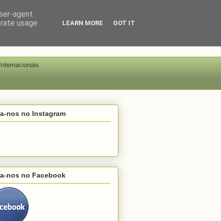
user-agent
erate usage
LEARN MORE
GOT IT
Internacionais
ga-nos no Instagram
ga-nos no Facebook