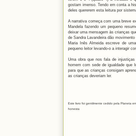
gostam imenso. Tendo em conta a hist
deles quererem esta leitura por siste
A narrativa começa com uma breve e
Mandela fazendo um pequeno resumo
deixar uma mensagem às crianças que 
de Sandra Lavandeira dão movimento à
Maria Inês Almeida escreve de uma
pequeno leitor levando-o a interagir co
Uma obra que nos fala de injustiças
homem com sede de igualdade que lut
para que as crianças consigam aprend
as crianças deveriam ler.
Este livro foi gentilmente cedido pela Planeta 
honesta