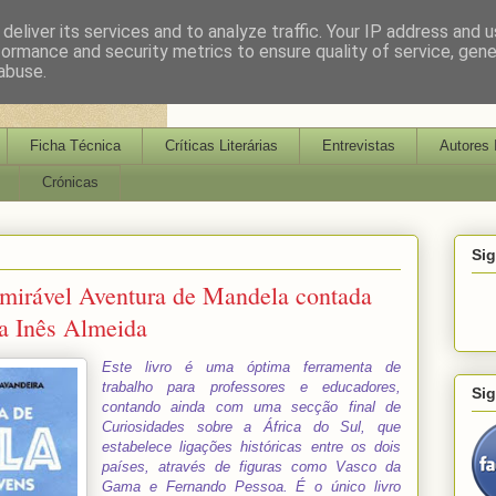
deliver its services and to analyze traffic. Your IP address and 
formance and security metrics to ensure quality of service, gen
abuse.
Ficha Técnica
Críticas Literárias
Entrevistas
Autores 
Crónicas
Si
Admirável Aventura de Mandela contada
ia Inês Almeida
Este livro é uma óptima ferramenta de
trabalho para professores e educadores,
Si
contando ainda com uma secção final de
Curiosidades sobre a África do Sul, que
estabelece ligações históricas entre os dois
países, através de figuras como Vasco da
Gama e Fernando Pessoa. É o único livro