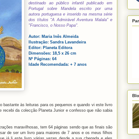
destinado ao público infantil publicado em
Portugal sobre Mandela escrito por uma
autora portuguesa e inserido na mesma série
dos títulos "A Admirável Aventura Malala" e
Par
"Francisco, o Nosso Papa".
Autor: Maria Inês Almeida
Ilustração: Sandra Lavandeira
Editor: Planeta Editora
Dimensões: 18,5 x 26 cm
Nº Páginas: 64
Idade Recomendada: + 7 anos
Blo
bastante às leituras para os pequenos e quando vi este livro
 que recebi da colecção Planeta Junior e confesso que não sabia
trações maravilhosas, tem 64 páginas sendo que as finais são
esar de ser um livro para maiores de 7 anos e os meus filhos
ue já li este livro várias vezes desde a sua chegada e eles