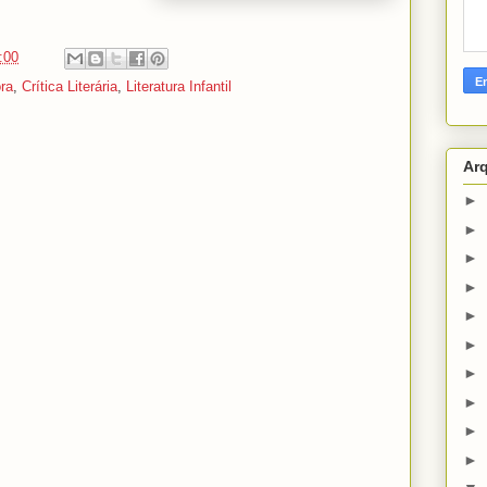
:00
ra
,
Crítica Literária
,
Literatura Infantil
Ar
►
►
►
►
►
►
►
►
►
►