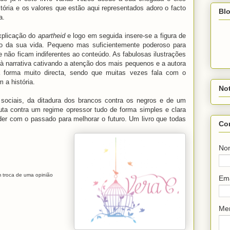
ória e os valores que estão aqui representados adoro o facto
Blo
ma.
xplicação do
apartheid
e logo em seguida insere-se a figura de
 da sua vida. Pequeno mas suficientemente poderoso para
não ficam indiferentes ao conteúdo. As fabulosas ilustrações
 narrativa cativando a atenção dos mais pequenos e a autora
 forma muito directa, sendo que muitas vezes fala com o
m a história.
Not
 sociais, da ditadura dos brancos contra os negros e de um
a contra um regime opressor tudo de forma simples e clara
er com o passado para melhorar o futuro. Um livro que todas
Co
No
em troca de uma opinião
Em
Me