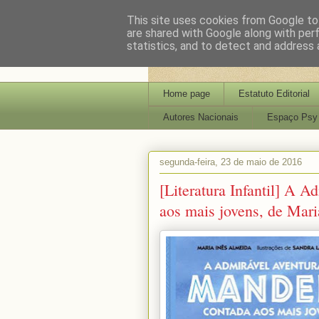
This site uses cookies from Google to 
are shared with Google along with per
statistics, and to detect and address 
Home page
Estatuto Editorial
Autores Nacionais
Espaço Psy
segunda-feira, 23 de maio de 2016
[Literatura Infantil] A 
aos mais jovens, de Mar