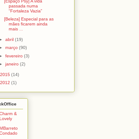
[Espaço Psy] A vida
passada numa
“Fortaleza Vazia”
[Beleza] Especial para as
mães ficarem ainda
mais ...
►
abril
(19)
►
março
(90)
►
fevereiro
(3)
►
janeiro
(2)
2015
(14)
2012
(1)
ckOffice
Charm &
Lovely
MBarreto
Condado