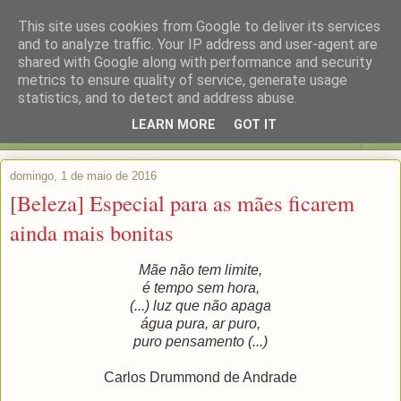
This site uses cookies from Google to deliver its services
and to analyze traffic. Your IP address and user-agent are
shared with Google along with performance and security
metrics to ensure quality of service, generate usage
statistics, and to detect and address abuse.
LEARN MORE
GOT IT
▼
domingo, 1 de maio de 2016
[Beleza] Especial para as mães ficarem
ainda mais bonitas
Mãe não tem limite,
é tempo sem hora,
(...) luz que não apaga
água pura, ar puro,
puro pensamento (...)
Carlos Drummond de Andrade