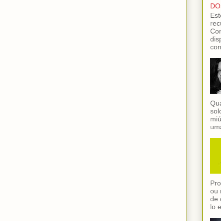
DO
Est
rec
Con
dis
con
Qua
sol
miú
uma
Pro
ou 
de 
lo 