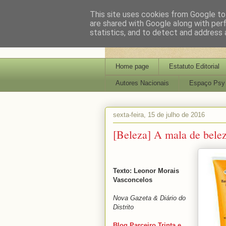
This site uses cookies from Google to 
are shared with Google along with per
statistics, and to detect and address 
Home page
Estatuto Editorial
Autores Nacionais
Espaço Psy
sexta-feira, 15 de julho de 2016
[Beleza] A mala de beleza
Texto: Leonor Morais
Vasconcelos
Nova Gazeta & Diário do
Distrito
Blog Parceiro Trinta e