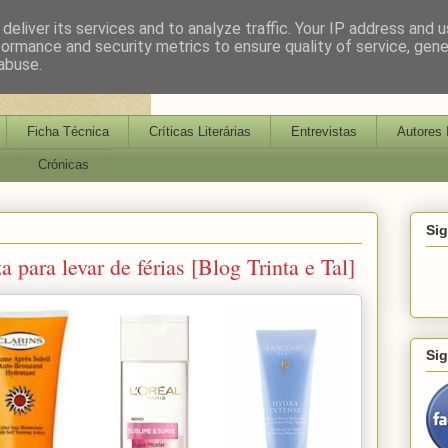
deliver its services and to analyze traffic. Your IP address and 
formance and security metrics to ensure quality of service, gen
abuse.
Ficha Técnica
Críticas Literárias
Entrevistas
Autores 
Crónicas
Si
 para levar de férias [Blog Trinta e Tal]
Si