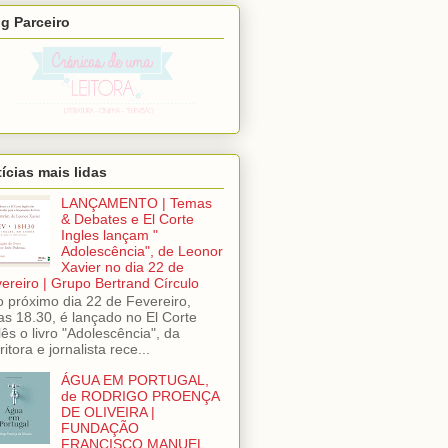
g Parceiro
ícias mais lidas
LANÇAMENTO | Temas
& Debates e El Corte
Ingles lançam "
Adolescência", de Leonor
Xavier no dia 22 de
ereiro | Grupo Bertrand Círculo
próximo dia 22 de Fevereiro,
as 18.30, é lançado no El Corte
lês o livro "Adolescência", da
ritora e jornalista rece...
ÁGUA EM PORTUGAL,
de RODRIGO PROENÇA
DE OLIVEIRA |
FUNDAÇÃO
FRANCISCO MANUEL