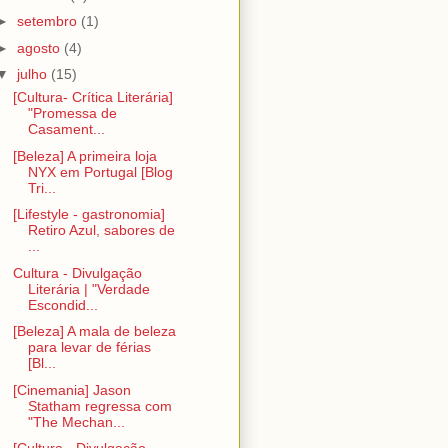
►
setembro
(1)
►
agosto
(4)
▼
julho
(15)
[Cultura- Crítica Literária]
"Promessa de
Casament...
[Beleza] A primeira loja
NYX em Portugal [Blog
Tri...
[Lifestyle - gastronomia]
Retiro Azul, sabores de
...
Cultura - Divulgação
Literária | "Verdade
Escondid...
[Beleza] A mala de beleza
para levar de férias
[Bl...
[Cinemania] Jason
Statham regressa com
"The Mechan...