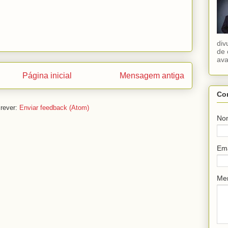
div
de 
ava
Página inicial
Mensagem antiga
Co
rever:
Enviar feedback (Atom)
No
Em
Me