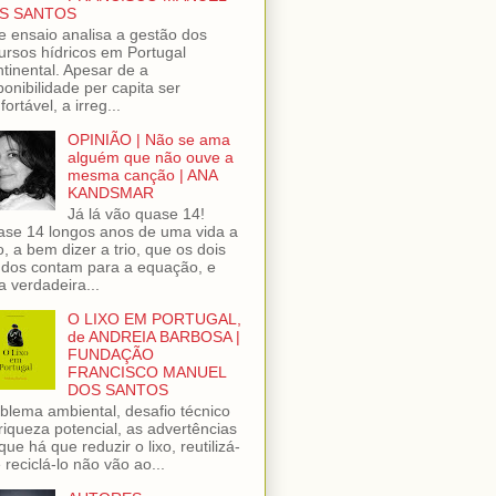
S SANTOS
e ensaio analisa a gestão dos
ursos hídricos em Portugal
tinental. Apesar de a
ponibilidade per capita ser
fortável, a irreg...
OPINIÃO | Não se ama
alguém que não ouve a
mesma canção | ANA
KANDSMAR
Já lá vão quase 14!
se 14 longos anos de uma vida a
o, a bem dizer a trio, que os dois
dos contam para a equação, e
 verdadeira...
O LIXO EM PORTUGAL,
de ANDREIA BARBOSA |
FUNDAÇÃO
FRANCISCO MANUEL
DOS SANTOS
blema ambiental, desafio técnico
riqueza potencial, as advertências
que há que reduzir o lixo, reutilizá-
e reciclá-lo não vão ao...