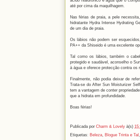
ácido hialurónico e água que o compõ
até por cima da maquilhagem.
Nas férias de praia, a pele necessita
hidratante Hydra Intense Hydrating Ge
de um dia de praia.
Os lábios não podem ser esquecidos
PA++ da Shiseido é uma excelente op
Tal como os lábios, também o cabe
protegido e saudável, aconselho o Sun
à água e oferece protecção contra os 
Finalmente, não podia deixar de ref
Trata-se do After Sun Moisturizer Sel
tem a vantagem de conter propriedad
que a hidrata em profundidade.
Boas férias!
Publicada por
Charm & Lovely
à(s)
15
Etiquetas:
Beleza
,
Blogue Trinta e Tal