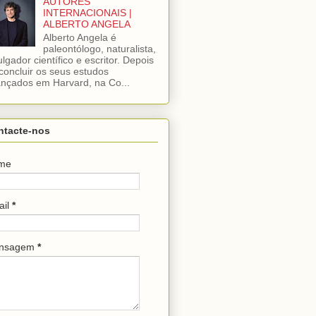
AUTORES
INTERNACIONAIS |
ALBERTO ANGELA
Alberto Angela é
paleontólogo, naturalista,
ulgador científico e escritor. Depois
concluir os seus estudos
nçados em Harvard, na Co...
ntacte-nos
me
ail
*
nsagem
*