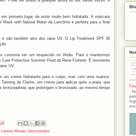
em. Pode ser usado a qualquer altura do dia, várias vezes, e
Blo
, em primeiro lugar, de estar muito bem hidratada. A máscara
l Mask with Natural Water da Lancôme é perfeita para o final
, e são também alvo dos raios UV. O Lip Treatment SPF 36
ção.
Not
lo costuma ser um esquecido no Verão. Para o mantermos
 Care Protective Summer Fluid da Rene Furterer. É resistente
raios UV.
erir um creme hidratante para o corpo, mas com uma nuance.
f Tanning da Clarins, um creme para aplicar após a praia, que
Fev
es bronzeadoras que prolongam o bronzeado, ao mesmo tempo
No 
pel
Ing
esc
:24
,
Leonor Morais Vasconcelos