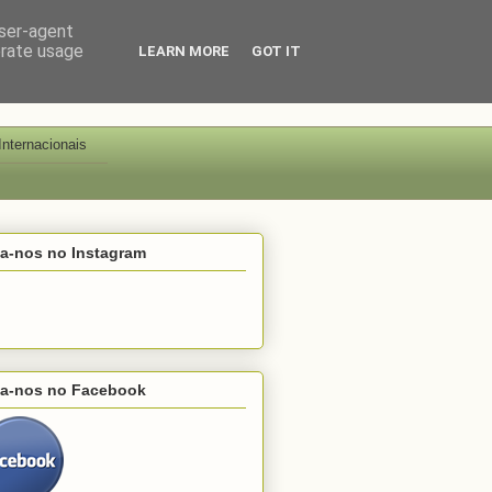
user-agent
erate usage
LEARN MORE
GOT IT
Internacionais
ga-nos no Instagram
ga-nos no Facebook