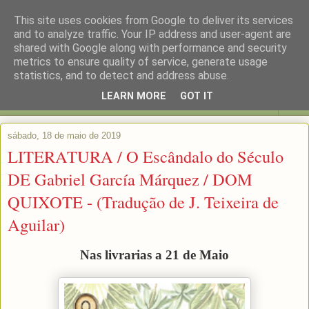
This site uses cookies from Google to deliver its services
and to analyze traffic. Your IP address and user-agent are
shared with Google along with performance and security
metrics to ensure quality of service, generate usage
statistics, and to detect and address abuse.
LEARN MORE
GOT IT
▼
sábado, 18 de maio de 2019
LITERATURA / O Escândalo do Século
DE Gabriel García Márquez / DOM
QUIXOTE - (Tradução de J. Teixeira de
Aguilar)
Nas livrarias a 21 de Maio