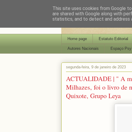
This site uses cookies from Google to 
are shared with Google along with per
statistics, and to detect and address 
Home page
Estatuto Editorial
Autores Nacionais
Espaço Psy
segunda-feira, 9 de janeiro de 2023
ACTUALIDADE | " A mais 
Milhazes, foi o livro de
Quixote, Grupo Leya