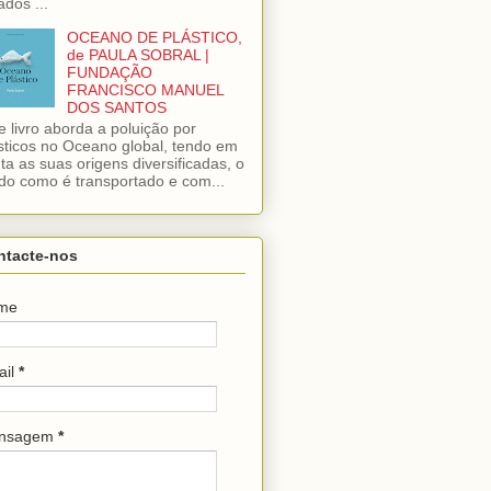
ados ...
OCEANO DE PLÁSTICO,
de PAULA SOBRAL |
FUNDAÇÃO
FRANCISCO MANUEL
DOS SANTOS
e livro aborda a poluição por
sticos no Oceano global, tendo em
ta as suas origens diversificadas, o
o como é transportado e com...
ntacte-nos
me
ail
*
nsagem
*