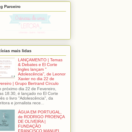
g Parceiro
ícias mais lidas
LANÇAMENTO | Temas
& Debates e El Corte
Ingles lançam "
Adolescência", de Leonor
Xavier no dia 22 de
ereiro | Grupo Bertrand Círculo
próximo dia 22 de Fevereiro,
as 18.30, é lançado no El Corte
lês o livro "Adolescência", da
ritora e jornalista rece...
ÁGUA EM PORTUGAL,
de RODRIGO PROENÇA
DE OLIVEIRA |
FUNDAÇÃO
FRANCISCO MANUEL