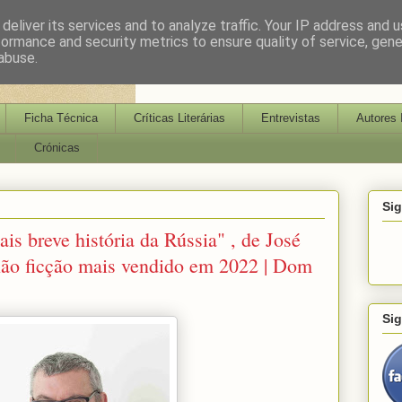
deliver its services and to analyze traffic. Your IP address and 
formance and security metrics to ensure quality of service, gen
abuse.
Ficha Técnica
Críticas Literárias
Entrevistas
Autores 
Crónicas
Si
breve história da Rússia" , de José
 não ficção mais vendido em 2022 | Dom
Si