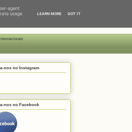
user-agent
erate usage
LEARN MORE
GOT IT
Internacionais
ga-nos no Instagram
ga-nos no Facebook