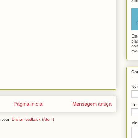
gui
Est
plá
con
mod
Co
No
Página inicial
Mensagem antiga
Em
rever:
Enviar feedback (Atom)
Me