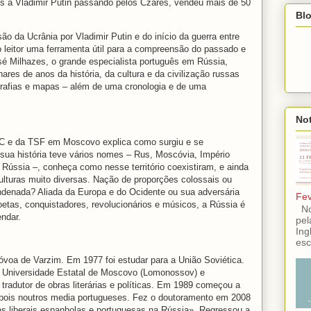
vos a Vladimir Putin passando pelos Czares, vendeu mais de 50
Blo
 da Ucrânia por Vladimir Putin e do início da guerra entre
ao leitor uma ferramenta útil para a compreensão do passado e
sé Milhazes, o grande especialista português em Rússia,
res de anos da história, da cultura e da civilização russas
grafias e mapas – além de uma cronologia e de uma
Not
SIC e da TSF em Moscovo explica como surgiu e se
sua história teve vários nomes – Rus, Moscóvia, Império
Rússia –, conheça como nesse território coexistiram, e ainda
lturas muito diversas. Nação de proporções colossais ou
ndenada? Aliada da Europa e do Ocidente ou sua adversária
Fev
poetas, conquistadores, revolucionários e músicos, a Rússia é
No 
ndar.
pel
Ing
esc
voa de Varzim. Em 1977 foi estudar para a União Soviética.
a Universidade Estatal de Moscovo (Lomonossov) e
tradutor de obras literárias e políticas. Em 1989 começou a
depois noutros media portugueses. Fez o doutoramento em 2008
as liberais espanholas e portuguesas na Rússia». Regressou a