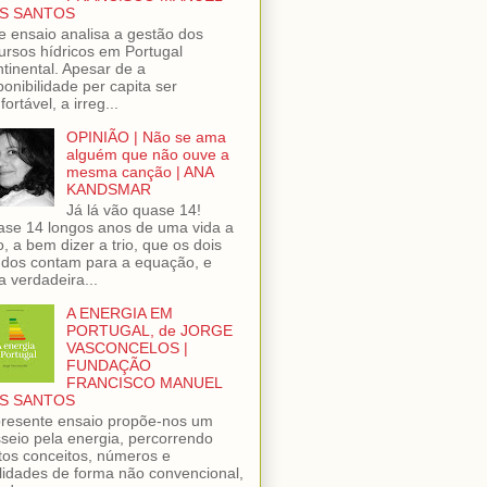
S SANTOS
e ensaio analisa a gestão dos
ursos hídricos em Portugal
tinental. Apesar de a
ponibilidade per capita ser
fortável, a irreg...
OPINIÃO | Não se ama
alguém que não ouve a
mesma canção | ANA
KANDSMAR
Já lá vão quase 14!
se 14 longos anos de uma vida a
o, a bem dizer a trio, que os dois
dos contam para a equação, e
 verdadeira...
A ENERGIA EM
PORTUGAL, de JORGE
VASCONCELOS |
FUNDAÇÃO
FRANCISCO MANUEL
S SANTOS
resente ensaio propõe-nos um
seio pela energia, percorrendo
tos conceitos, números e
lidades de forma não convencional,