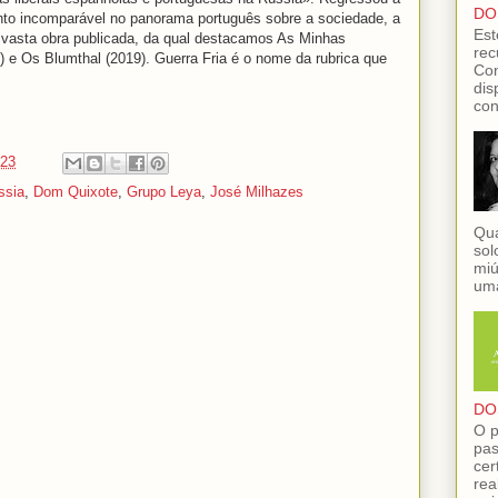
DO
o incomparável no panorama português sobre a sociedade, a
Est
de vasta obra publicada, da qual destacamos As Minhas
rec
 e Os Blumthal (2019). Guerra Fria é o nome da rubrica que
Con
dis
con
:23
ssia
,
Dom Quixote
,
Grupo Leya
,
José Milhazes
Qua
sol
miú
uma
DO
O p
pas
cer
rea