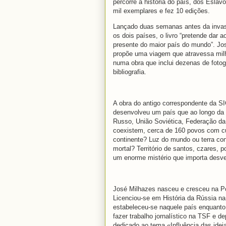
percorre a história do país, dos Esla
mil exemplares e fez 10 edições.
Lançado duas semanas antes da invasão
os dois países, o livro “pretende dar 
presente do maior país do mundo”. Jo
propõe uma viagem que atravessa milha
numa obra que inclui dezenas de foto
bibliografia.
A obra do antigo correspondente da 
desenvolveu um país que ao longo da 
Russo, União Soviética, Federação da 
coexistem, cerca de 160 povos com cu
continente? Luz do mundo ou terra co
mortal? Território de santos, czares, 
um enorme mistério que importa desve
José Milhazes nasceu e cresceu na Pó
Licenciou-se em História da Rússia n
estabeleceu-se naquele país enquanto 
fazer trabalho jornalístico na TSF e 
dedicado ao tema «Influência das idei