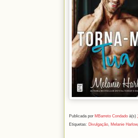
Publicada por
MBarreto Condado
à(s)
Etiquetas:
Divulgação
,
Melanie Harlow