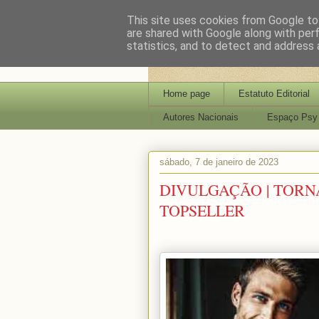
This site uses cookies from Google to 
are shared with Google along with per
statistics, and to detect and address 
Home page
Estatuto Editorial
Autores Nacionais
Espaço Psy
sábado, 7 de janeiro de 2023
DIVULGAÇÃO | TORN
TOPSELLER