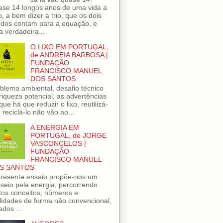
se 14 longos anos de uma vida a
o, a bem dizer a trio, que os dois
dos contam para a equação, e
 verdadeira...
O LIXO EM PORTUGAL,
de ANDREIA BARBOSA |
FUNDAÇÃO
FRANCISCO MANUEL
DOS SANTOS
blema ambiental, desafio técnico
riqueza potencial, as advertências
que há que reduzir o lixo, reutilizá-
e reciclá-lo não vão ao...
A ENERGIA EM
PORTUGAL, de JORGE
VASCONCELOS |
FUNDAÇÃO
FRANCISCO MANUEL
S SANTOS
resente ensaio propõe-nos um
seio pela energia, percorrendo
tos conceitos, números e
lidades de forma não convencional,
ados ...