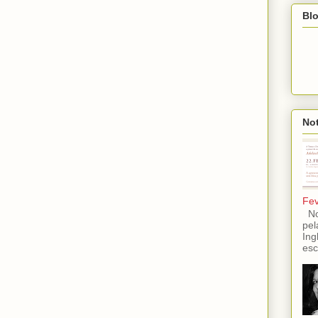
Blo
Not
Fev
No 
pel
Ing
esc