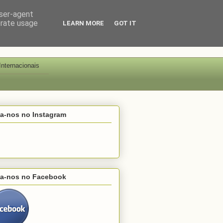
user-agent
erate usage
LEARN MORE
GOT IT
Internacionais
ga-nos no Instagram
ga-nos no Facebook