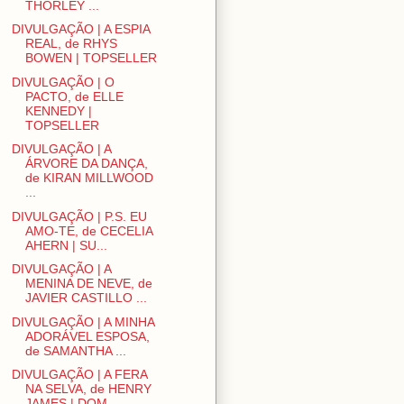
THORLEY ...
DIVULGAÇÃO | A ESPIA
REAL, de RHYS
BOWEN | TOPSELLER
DIVULGAÇÃO | O
PACTO, de ELLE
KENNEDY |
TOPSELLER
DIVULGAÇÃO | A
ÁRVORE DA DANÇA,
de KIRAN MILLWOOD
...
DIVULGAÇÃO | P.S. EU
AMO-TE, de CECELIA
AHERN | SU...
DIVULGAÇÃO | A
MENINA DE NEVE, de
JAVIER CASTILLO ...
DIVULGAÇÃO | A MINHA
ADORÁVEL ESPOSA,
de SAMANTHA ...
DIVULGAÇÃO | A FERA
NA SELVA, de HENRY
JAMES | DOM...