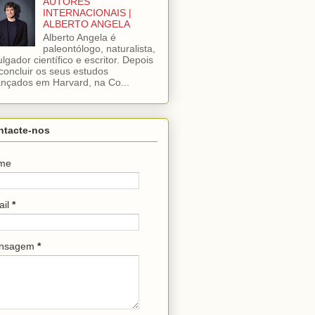
AUTORES
INTERNACIONAIS |
ALBERTO ANGELA
Alberto Angela é
paleontólogo, naturalista,
ulgador científico e escritor. Depois
concluir os seus estudos
nçados em Harvard, na Co...
ntacte-nos
me
ail
*
nsagem
*