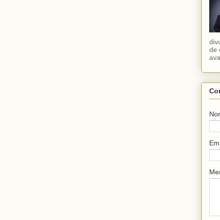
div
de 
ava
Co
No
Em
Me