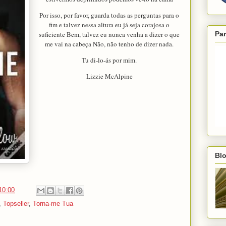
Por isso, por favor, guarda todas as perguntas para o
fim e talvez nessa altura eu já seja corajosa o
suficiente Bem, talvez eu nunca venha a dizer o que
Par
me vai na cabeça Não, não tenho de dizer nada.
Tu di-lo-ás por mim.
Lizzie McAlpine
Blo
10:00
,
Topseller
,
Torna-me Tua