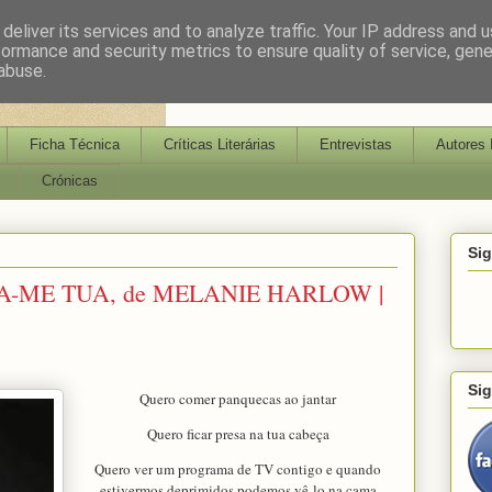
deliver its services and to analyze traffic. Your IP address and 
formance and security metrics to ensure quality of service, gen
abuse.
Ficha Técnica
Críticas Literárias
Entrevistas
Autores 
Crónicas
Si
A-ME TUA, de MELANIE HARLOW |
Si
Quero comer panquecas ao jantar
Quero ficar presa na tua cabeça
Quero ver um programa de TV contigo e quando
estivermos deprimidos podemos vê‑lo na cama