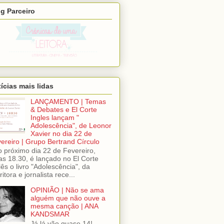
g Parceiro
ícias mais lidas
LANÇAMENTO | Temas
& Debates e El Corte
Ingles lançam "
Adolescência", de Leonor
Xavier no dia 22 de
ereiro | Grupo Bertrand Círculo
próximo dia 22 de Fevereiro,
as 18.30, é lançado no El Corte
lês o livro "Adolescência", da
ritora e jornalista rece...
OPINIÃO | Não se ama
alguém que não ouve a
mesma canção | ANA
KANDSMAR
Já lá vão quase 14!