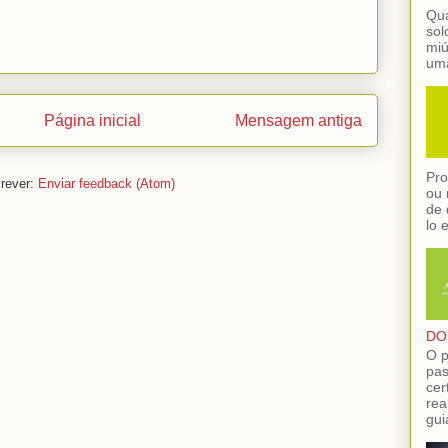
Qua
sol
miú
uma
Página inicial
Mensagem antiga
Pro
rever:
Enviar feedback (Atom)
ou 
de 
lo 
DO
O p
pas
cer
rea
gui