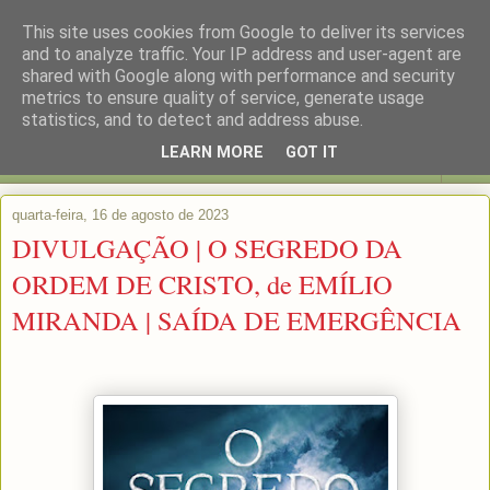
This site uses cookies from Google to deliver its services
and to analyze traffic. Your IP address and user-agent are
shared with Google along with performance and security
metrics to ensure quality of service, generate usage
statistics, and to detect and address abuse.
LEARN MORE
GOT IT
▼
quarta-feira, 16 de agosto de 2023
DIVULGAÇÃO | O SEGREDO DA
ORDEM DE CRISTO, de EMÍLIO
MIRANDA | SAÍDA DE EMERGÊNCIA