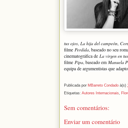
tus ojos
,
La hija del campeón
,
Corn
filme
Perdida
, baseado no seu ro
cinematográfica de
La virgen en tus
filme
Pipa
, baseado em
Manuela Pi
equipa de argumentistas que adaptou
Publicada por
MBarreto Condado
à(s)
Etiquetas:
Autores Internacionais
,
Flo
Sem comentários:
Enviar um comentário