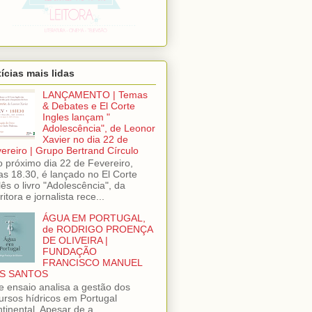
ícias mais lidas
LANÇAMENTO | Temas
& Debates e El Corte
Ingles lançam "
Adolescência", de Leonor
Xavier no dia 22 de
ereiro | Grupo Bertrand Círculo
próximo dia 22 de Fevereiro,
as 18.30, é lançado no El Corte
lês o livro "Adolescência", da
ritora e jornalista rece...
ÁGUA EM PORTUGAL,
de RODRIGO PROENÇA
DE OLIVEIRA |
FUNDAÇÃO
FRANCISCO MANUEL
S SANTOS
e ensaio analisa a gestão dos
ursos hídricos em Portugal
tinental. Apesar de a