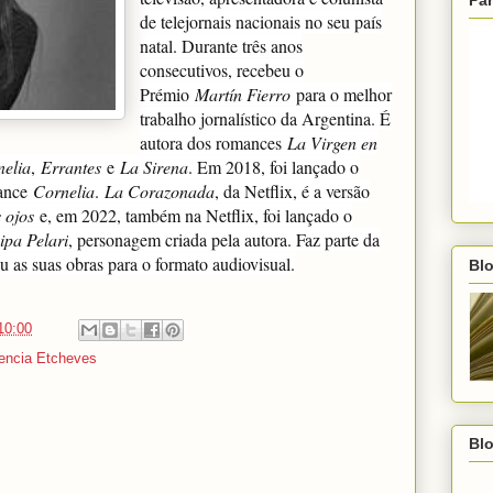
Par
de telejornais nacionais no seu país
natal. Durante três anos
consecutivos, recebeu o
Prémio
Martín Fierro
para o melhor
trabalho jornalístico da Argentina. É
autora dos romances
La Virgen en
elia
,
Errantes
e
La Sirena
. Em 2018, foi lançado o
mance
Cornelia
.
La Corazonada
, da Netflix, é a versão
 ojos
e, em 2022, também na Netflix, foi lançado o
pa Pelari
, personagem criada pela autora. Faz parte da
 as suas obras para o formato audiovisual.
Blo
10:00
rencia Etcheves
Blo