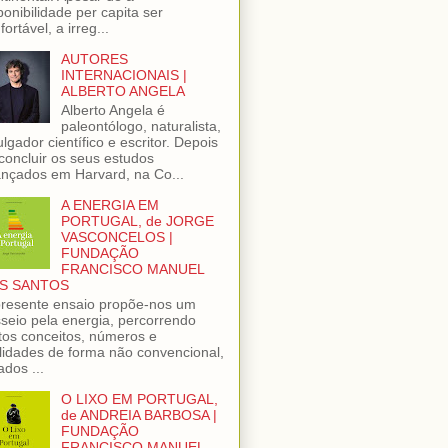
ponibilidade per capita ser
fortável, a irreg...
AUTORES
INTERNACIONAIS |
ALBERTO ANGELA
Alberto Angela é
paleontólogo, naturalista,
ulgador científico e escritor. Depois
concluir os seus estudos
nçados em Harvard, na Co...
A ENERGIA EM
PORTUGAL, de JORGE
VASCONCELOS |
FUNDAÇÃO
FRANCISCO MANUEL
S SANTOS
resente ensaio propõe-nos um
seio pela energia, percorrendo
tos conceitos, números e
lidades de forma não convencional,
ados ...
O LIXO EM PORTUGAL,
de ANDREIA BARBOSA |
FUNDAÇÃO
FRANCISCO MANUEL