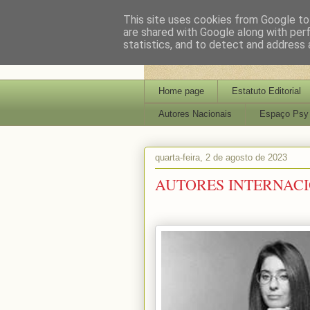
This site uses cookies from Google to 
are shared with Google along with per
statistics, and to detect and address 
Home page
Estatuto Editorial
Autores Nacionais
Espaço Psy
quarta-feira, 2 de agosto de 2023
AUTORES INTERNACI