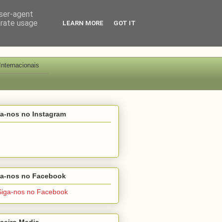
user-agent
erate usage
LEARN MORE
GOT IT
Internacionais
ga-nos no Instagram
ga-nos no Facebook