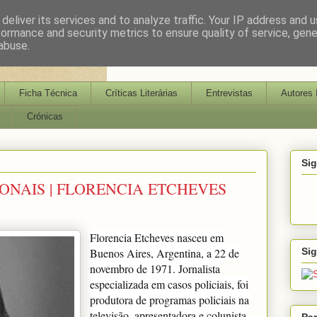
deliver its services and to analyze traffic. Your IP address and 
formance and security metrics to ensure quality of service, gen
abuse.
Ficha Técnica
Críticas Literárias
Entrevistas
Autores 
Crónicas
Si
ONAIS | FLORENCIA ETCHEVES
Florencia Etcheves nasceu em
Si
Buenos Aires, Argentina, a 22 de
novembro de 1971. Jornalista
especializada em casos policiais, foi
produtora de programas policiais na
televisão, apresentadora e colunista