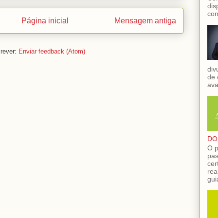
dis
con
Página inicial
Mensagem antiga
rever:
Enviar feedback (Atom)
div
de 
ava
DO
O p
pas
cer
rea
gui