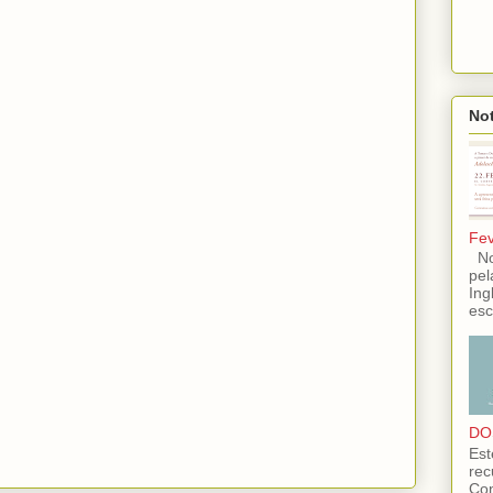
Not
Fev
No 
pel
Ing
esc
DO
Est
rec
Con