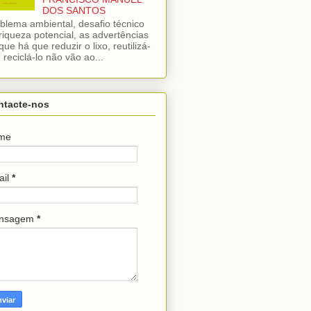
DOS SANTOS
blema ambiental, desafio técnico
riqueza potencial, as advertências
que há que reduzir o lixo, reutilizá-
e reciclá-lo não vão ao...
ntacte-nos
me
ail
*
nsagem
*