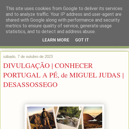
This site uses cookies from Google to deliver its services
and to analyze traffic. Your IP address and user-agent are
shared with Google along with performance and security
metrics to ensure quality of service, generate usage
statistics, and to detect and address abuse.
LEARN MORE
GOT IT
▼
sábado, 7 de outubro de 2023
DIVULGAÇÃO | CONHECER
PORTUGAL A PÉ, de MIGUEL JUDAS |
DESASSOSSEGO