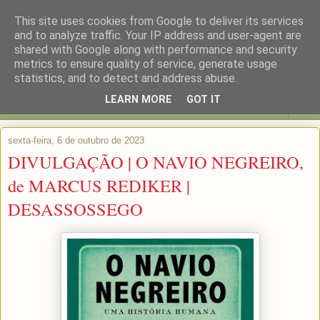
This site uses cookies from Google to deliver its services
and to analyze traffic. Your IP address and user-agent are
shared with Google along with performance and security
metrics to ensure quality of service, generate usage
statistics, and to detect and address abuse.
LEARN MORE
GOT IT
▼
sexta-feira, 6 de outubro de 2023
DIVULGAÇÃO | O NAVIO NEGREIRO,
de MARCUS REDIKER |
DESASSOSSEGO