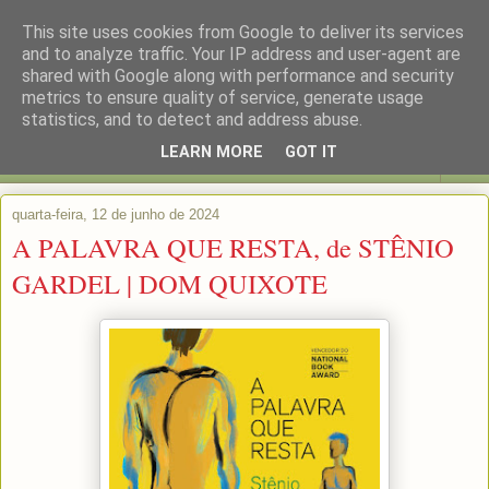
This site uses cookies from Google to deliver its services
and to analyze traffic. Your IP address and user-agent are
shared with Google along with performance and security
metrics to ensure quality of service, generate usage
statistics, and to detect and address abuse.
LEARN MORE
GOT IT
▼
quarta-feira, 12 de junho de 2024
A PALAVRA QUE RESTA, de STÊNIO
GARDEL | DOM QUIXOTE