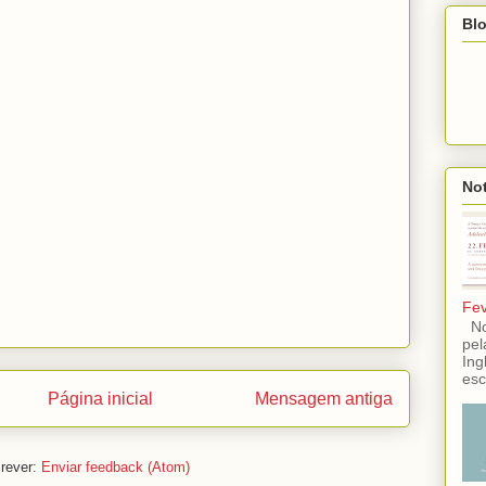
Blo
Not
Fev
No 
pel
Ing
esc
Página inicial
Mensagem antiga
rever:
Enviar feedback (Atom)