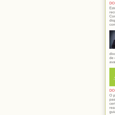
DO
Est
rec
Con
dis
con
div
de 
ava
DO
O p
pas
cer
rea
gui