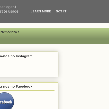
user-agent
erate usage
LEARN MORE
GOT IT
Internacionais
ga-nos no Instagram
ga-nos no Facebook