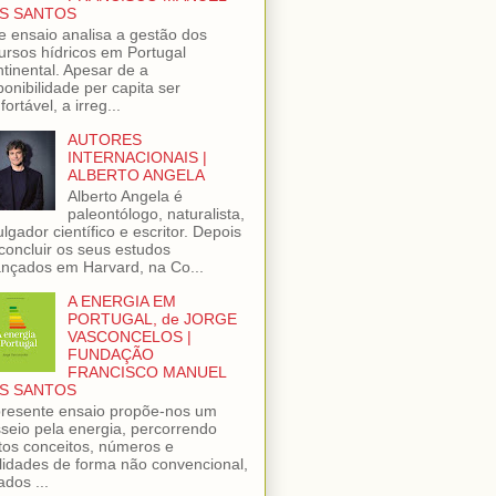
S SANTOS
e ensaio analisa a gestão dos
ursos hídricos em Portugal
tinental. Apesar de a
ponibilidade per capita ser
fortável, a irreg...
AUTORES
INTERNACIONAIS |
ALBERTO ANGELA
Alberto Angela é
paleontólogo, naturalista,
ulgador científico e escritor. Depois
concluir os seus estudos
nçados em Harvard, na Co...
A ENERGIA EM
PORTUGAL, de JORGE
VASCONCELOS |
FUNDAÇÃO
FRANCISCO MANUEL
S SANTOS
resente ensaio propõe-nos um
seio pela energia, percorrendo
tos conceitos, números e
lidades de forma não convencional,
ados ...