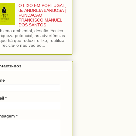
O LIXO EM PORTUGAL,
de ANDREIA BARBOSA |
FUNDAÇÃO
FRANCISCO MANUEL
DOS SANTOS
blema ambiental, desafio técnico
riqueza potencial, as advertências
que há que reduzir o lixo, reutilizá-
e reciclá-lo não vão ao...
ntacte-nos
me
ail
*
nsagem
*