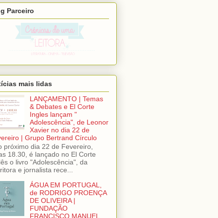
g Parceiro
ícias mais lidas
LANÇAMENTO | Temas
& Debates e El Corte
Ingles lançam "
Adolescência", de Leonor
Xavier no dia 22 de
ereiro | Grupo Bertrand Círculo
próximo dia 22 de Fevereiro,
as 18.30, é lançado no El Corte
lês o livro "Adolescência", da
ritora e jornalista rece...
ÁGUA EM PORTUGAL,
de RODRIGO PROENÇA
DE OLIVEIRA |
FUNDAÇÃO
FRANCISCO MANUEL