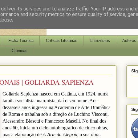
deliver its services and to analyze traffic. Your IP address and 
formance and security metrics to ensure quality of service, gen
abuse.
Ficha Técnica
Críticas Literárias
Entrevistas
Autores 
Crónicas
Si
ONAIS | GOLIARDA SAPIENZA
Goliarda Sapienza nasceu em Catânia, em 1924, numa
família socialista anarquista, daí o seu nome. Aos
dezasseis anos ingressa na Academia de Arte Dramática
Si
de Roma e trabalha sob a direção de Luchino Visconti,
Alessandro Blasetti e Francesco Maselli. No final dos
anos 60, inicia um ciclo autobiográfico de cinco obras,
mas a elaboração de
A Arte da Alegria
, a sua obra-