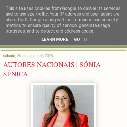
This site uses cookies from Google to deliver its services
and to analyze traffic. Your IP address and user-agent are
shared with Google along with performance and security
metrics to ensure quality of service, generate usage
statistics, and to detect and address abuse.
LEARN MORE
GOT IT
▼
sábado, 30 de agosto de 2025
AUTORES NACIONAIS | SÓNIA
SÉNICA