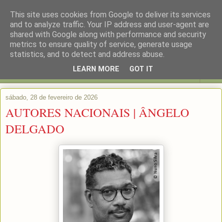
This site uses cookies from Google to deliver its services
and to analyze traffic. Your IP address and user-agent are
shared with Google along with performance and security
metrics to ensure quality of service, generate usage
statistics, and to detect and address abuse.
LEARN MORE
GOT IT
▼
sábado, 28 de fevereiro de 2026
AUTORES NACIONAIS | ÂNGELO
DELGADO