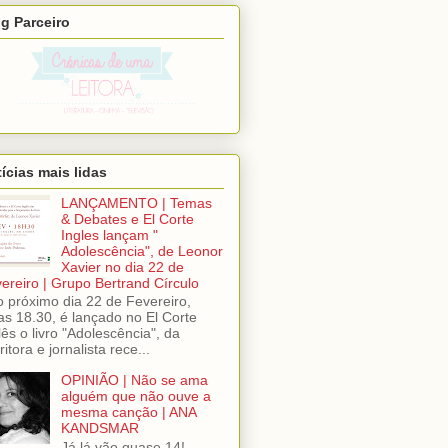
g Parceiro
ícias mais lidas
LANÇAMENTO | Temas
& Debates e El Corte
Ingles lançam "
Adolescência", de Leonor
Xavier no dia 22 de
ereiro | Grupo Bertrand Círculo
próximo dia 22 de Fevereiro,
as 18.30, é lançado no El Corte
lês o livro "Adolescência", da
ritora e jornalista rece...
OPINIÃO | Não se ama
alguém que não ouve a
mesma canção | ANA
KANDSMAR
Já lá vão quase 14!