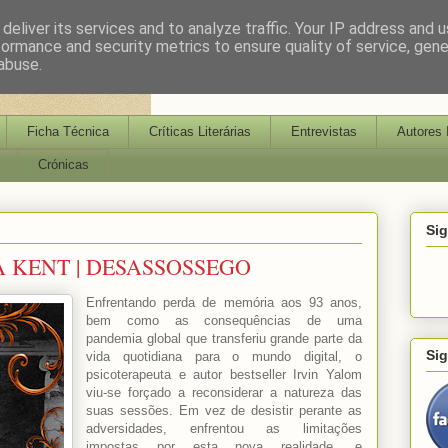
deliver its services and to analyze traffic. Your IP address and 
formance and security metrics to ensure quality of service, gen
abuse.
Ficha Técnica
Críticas Literárias
Entrevistas
Autores 
Crónicas
Si
NA KENT | DESASSOSSEGO
Enfrentando perda de memória aos 93 anos,
bem como as consequências de uma
pandemia global que transferiu grande parte da
Si
vida quotidiana para o mundo digital, o
psicoterapeuta e autor bestseller Irvin Yalom
viu-se forçado a reconsiderar a natureza das
suas sessões. Em vez de desistir perante as
adversidades, enfrentou as limitações
impostas por esta nova realidade, e