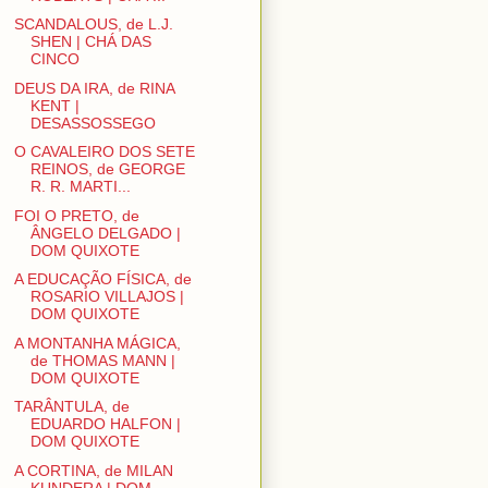
SCANDALOUS, de L.J.
SHEN | CHÁ DAS
CINCO
DEUS DA IRA, de RINA
KENT |
DESASSOSSEGO
O CAVALEIRO DOS SETE
REINOS, de GEORGE
R. R. MARTI...
FOI O PRETO, de
ÂNGELO DELGADO |
DOM QUIXOTE
A EDUCAÇÃO FÍSICA, de
ROSARIO VILLAJOS |
DOM QUIXOTE
A MONTANHA MÁGICA,
de THOMAS MANN |
DOM QUIXOTE
TARÂNTULA, de
EDUARDO HALFON |
DOM QUIXOTE
A CORTINA, de MILAN
KUNDERA | DOM