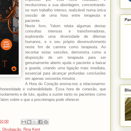
revolucionou a sua abordagem, concentrando-
se num trabalho intenso, realizável numa única
sessão de uma hora entre terapeuta e
Par
paciente.
Neste livro, Yalom relata algumas destas
consultas intensas e transformadoras,
explorando uma diversidade de dilemas
humanos, e o seu próprio desenvolvimento
neste fim de carreira como terapeuta. Ao
recontar estas sessões, demonstra como a
disposição de um terapeuta para ser
genuinamente aberto ajuda o paciente a baixar
a guarda, criando uma ligação mais imediata,
essencial para alcançar profundas conclusões
em apenas sessenta minutos.
A Hora do Coração ensina-nos a relacionarmo-
onestidade e vulnerabilidade. Essa hora de conexão, que
Blo
 isolamento e de luto, ajudou a suster tanto os pacientes como
Yalom sobre o que a psicoterapia pode oferecer.
10:00
,
Divulgação
,
Rina Kent