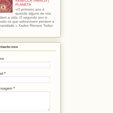
REBECCA YARROS |
PLANETA
«O primeiro ano é
quando alguns de nós
dem a vida. O segundo ano é
ndo os que sobrevivem perdem a
anidade.» Xaden Riorson Todos
...
ntacte-nos
me
ail
*
nsagem
*