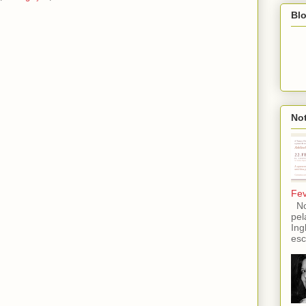
Blo
Not
Fev
No 
pel
Ing
esc