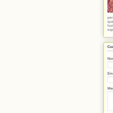
per
qua
hum
esp
Co
No
Em
Me