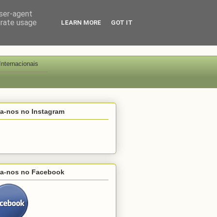
user-agent
erate usage
LEARN MORE
GOT IT
Internacionais
ga-nos no Instagram
ga-nos no Facebook