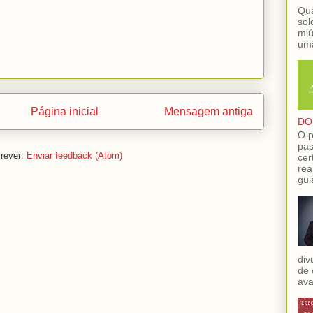
Qua
sol
miú
uma
Página inicial
Mensagem antiga
DO
O p
pas
rever:
Enviar feedback (Atom)
cer
rea
gui
div
de 
ava