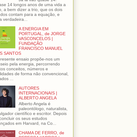
se 14 longos anos de uma vida a
o, a bem dizer a trio, que os dois
dos contam para a equação, e
 verdadeira...
A ENERGIA EM
PORTUGAL, de JORGE
VASCONCELOS |
FUNDAÇÃO
FRANCISCO MANUEL
S SANTOS
resente ensaio propõe-nos um
seio pela energia, percorrendo
tos conceitos, números e
lidades de forma não convencional,
ados ...
AUTORES
INTERNACIONAIS |
ALBERTO ANGELA
Alberto Angela é
paleontólogo, naturalista,
ulgador científico e escritor. Depois
concluir os seus estudos
nçados em Harvard, na Co...
CHAMA DE FERRO, de