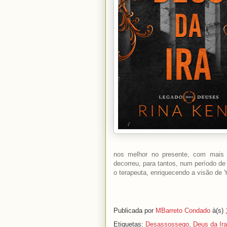
nos melhor no presente, com mais h
decorreu, para tantos, num período de
o terapeuta, enriquecendo a visão de 
Publicada por
MBarreto Condado
à(s)
Etiquetas:
Desassossego
,
Deus da Ira