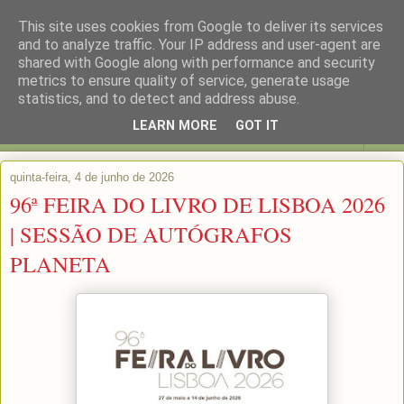
This site uses cookies from Google to deliver its services
and to analyze traffic. Your IP address and user-agent are
shared with Google along with performance and security
metrics to ensure quality of service, generate usage
statistics, and to detect and address abuse.
LEARN MORE
GOT IT
▼
quinta-feira, 4 de junho de 2026
96ª FEIRA DO LIVRO DE LISBOA 2026
| SESSÃO DE AUTÓGRAFOS
PLANETA