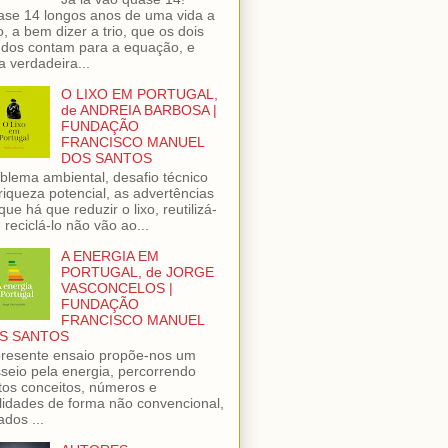
se 14 longos anos de uma vida a
o, a bem dizer a trio, que os dois
dos contam para a equação, e
 verdadeira...
O LIXO EM PORTUGAL,
de ANDREIA BARBOSA |
FUNDAÇÃO
FRANCISCO MANUEL
DOS SANTOS
blema ambiental, desafio técnico
riqueza potencial, as advertências
que há que reduzir o lixo, reutilizá-
e reciclá-lo não vão ao...
A ENERGIA EM
PORTUGAL, de JORGE
VASCONCELOS |
FUNDAÇÃO
FRANCISCO MANUEL
S SANTOS
resente ensaio propõe-nos um
seio pela energia, percorrendo
tos conceitos, números e
lidades de forma não convencional,
ados ...