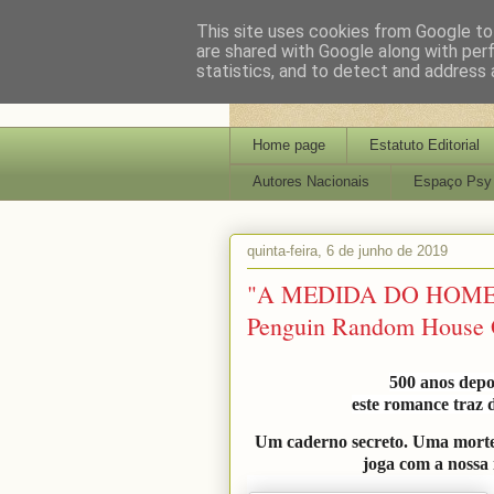
This site uses cookies from Google to 
are shared with Google along with per
statistics, and to detect and address 
Home page
Estatuto Editorial
Autores Nacionais
Espaço Psy
quinta-feira, 6 de junho de 2019
"A MEDIDA DO HOME
Penguin Random House G
500 anos depo
este romance traz 
Um caderno secreto. Uma morte p
joga com a nossa 