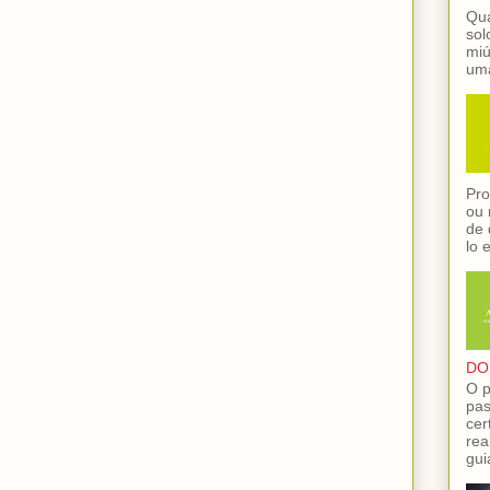
Qua
sol
miú
uma
Pro
ou 
de 
lo 
DO
O p
pas
cer
rea
gui