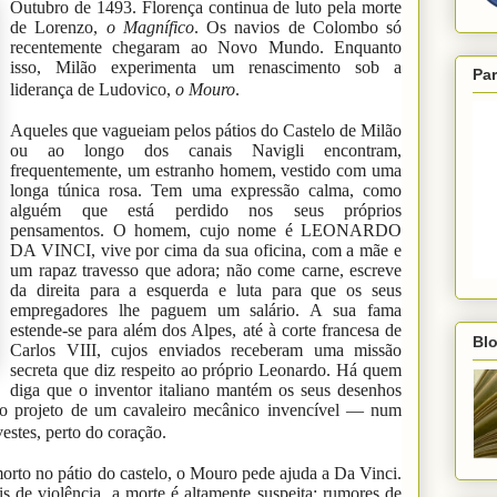
Outubro de 1493. Florença continua de luto pela morte
de Lorenzo,
o Magnífico
. Os navios de Colombo só
recentemente chegaram ao Novo Mundo. Enquanto
isso, Milão experimenta um renascimento sob a
Par
liderança de Ludovico,
o Mouro
.
Aqueles que vagueiam pelos pátios do Castelo de Milão
ou ao longo dos canais Navigli encontram,
frequentemente, um estranho homem, vestido com uma
longa túnica rosa. Tem uma expressão calma, como
alguém que está perdido nos seus próprios
pensamentos. O homem, cujo nome é LEONARDO
DA VINCI, vive por cima da sua oficina, com a mãe e
um rapaz travesso que adora; não come carne, escreve
da direita para a esquerda e luta para que os seus
empregadores lhe paguem um salário. A sua fama
estende-se para além dos Alpes, até à corte francesa de
Blo
Carlos VIII, cujos enviados receberam uma missão
secreta que diz respeito ao próprio Leonardo. Há quem
diga que o inventor italiano mantém os seus desenhos
 o projeto de um cavaleiro mecânico invencível — num
estes, perto do coração.
to no pátio do castelo, o Mouro pede ajuda a Da Vinci.
 de violência, a morte é altamente suspeita: rumores de