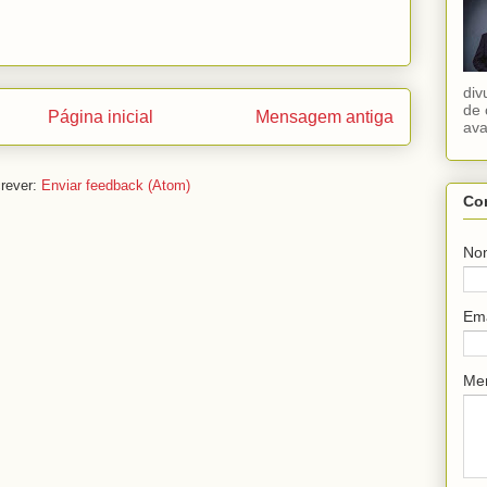
div
de 
Página inicial
Mensagem antiga
ava
rever:
Enviar feedback (Atom)
Co
No
Em
Me