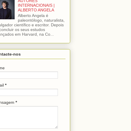
AUTORES
INTERNACIONAIS |
ALBERTO ANGELA
Alberto Angela é
paleontólogo, naturalista,
ulgador científico e escritor. Depois
concluir os seus estudos
nçados em Harvard, na Co...
ntacte-nos
me
ail
*
nsagem
*