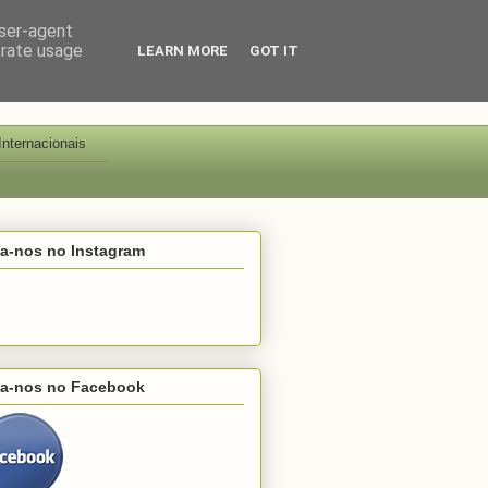
user-agent
erate usage
LEARN MORE
GOT IT
Internacionais
ga-nos no Instagram
ga-nos no Facebook