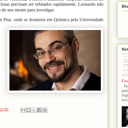
ciosas precisam ser refutados rapidamente. Leonardo não
Blo
 do seu mestre para investigar.
 Pisa, onde se doutorou em Química pela Universidade
Not
Fev
No 
pel
Ing
esc
12:00