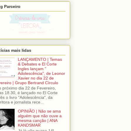
g Parceiro
ícias mais lidas
LANÇAMENTO | Temas
& Debates e El Corte
Ingles lançam "
Adolescência", de Leonor
Xavier no dia 22 de
ereiro | Grupo Bertrand Círculo
próximo dia 22 de Fevereiro,
as 18.30, é lançado no El Corte
lês o livro "Adolescência", da
ritora e jornalista rece...
OPINIÃO | Não se ama
alguém que não ouve a
mesma canção | ANA
KANDSMAR
Já lá vão quase 14!