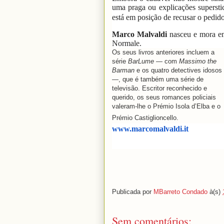
uma praga ou explicações supersti
está em posição de recusar o pedido
Marco Malvaldi
nasceu e mora em
Normale.
Os seus livros anteriores incluem a
série
BarLume
— com
Massimo the
Barman
e os quatro detectives idosos
—, que é também uma série de
televisão. Escritor reconhecido e
querido, os seus romances policiais
valeram-lhe o Prémio Isola d’Elba e o
Prémio Castiglioncello.
www.marcomalvaldi.it
Publicada por
MBarreto Condado
à(s)
Sem comentários: