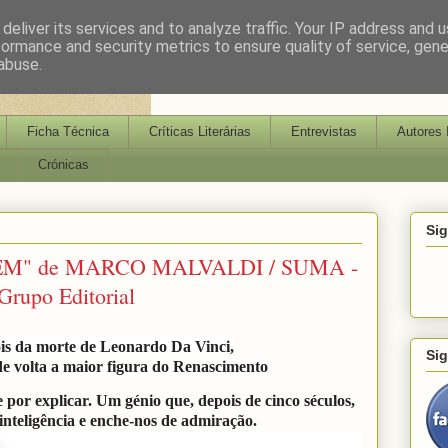
deliver its services and to analyze traffic. Your IP address and 
formance and security metrics to ensure quality of service, gen
abuse.
Ficha Técnica
Críticas Literárias
Entrevistas
Autores 
Crónicas
Si
M" de MARCO MALVALDI / SUMA -
rupo Editorial
is da morte de Leonardo Da Vinci,
Si
de volta a maior figura do Renascimento
or explicar. Um génio que, depois de cinco séculos,
inteligência e enche-nos de admiração.