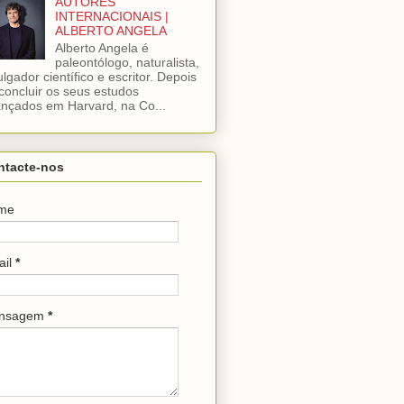
AUTORES
INTERNACIONAIS |
ALBERTO ANGELA
Alberto Angela é
paleontólogo, naturalista,
ulgador científico e escritor. Depois
concluir os seus estudos
nçados em Harvard, na Co...
ntacte-nos
me
ail
*
nsagem
*