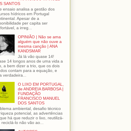
S SANTOS
e ensaio analisa a gestão dos
ursos hídricos em Portugal
tinental. Apesar de a
ponibilidade per capita ser
fortável, a irreg...
OPINIÃO | Não se ama
alguém que não ouve a
mesma canção | ANA
KANDSMAR
Já lá vão quase 14!
se 14 longos anos de uma vida a
o, a bem dizer a trio, que os dois
dos contam para a equação, e
 verdadeira...
O LIXO EM PORTUGAL,
de ANDREIA BARBOSA |
FUNDAÇÃO
FRANCISCO MANUEL
DOS SANTOS
blema ambiental, desafio técnico
riqueza potencial, as advertências
que há que reduzir o lixo, reutilizá-
e reciclá-lo não vão ao...