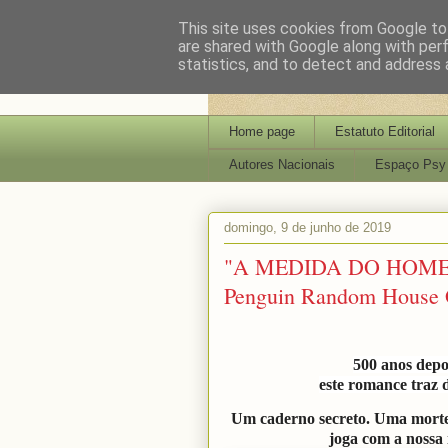
This site uses cookies from Google to 
are shared with Google along with per
statistics, and to detect and address 
Home page
Estatuto Editorial
Autores Nacionais
Espaço Psy
domingo, 9 de junho de 2019
"A MEDIDA DO HOME
Penguin Random House G
500 anos depo
este romance traz 
Um caderno secreto. Uma morte p
joga com a nossa 