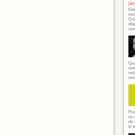
DO
Est
rec
Con
dis
con
Qua
sol
miú
uma
Pro
ou 
de 
lo 