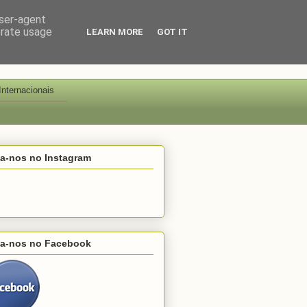
user-agent
erate usage
LEARN MORE
GOT IT
Internacionais
ga-nos no Instagram
ga-nos no Facebook