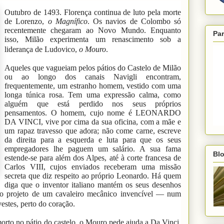
Outubro de 1493. Florença continua de luto pela morte
de Lorenzo,
o Magnífico
. Os navios de Colombo só
recentemente chegaram ao Novo Mundo. Enquanto
Par
isso, Milão experimenta um renascimento sob a
liderança de Ludovico,
o Mouro
.
Aqueles que vagueiam pelos pátios do Castelo de Milão
ou ao longo dos canais Navigli encontram,
frequentemente, um estranho homem, vestido com uma
longa túnica rosa. Tem uma expressão calma, como
alguém que está perdido nos seus próprios
pensamentos. O homem, cujo nome é LEONARDO
DA VINCI, vive por cima da sua oficina, com a mãe e
um rapaz travesso que adora; não come carne, escreve
da direita para a esquerda e luta para que os seus
empregadores lhe paguem um salário. A sua fama
Blo
estende-se para além dos Alpes, até à corte francesa de
Carlos VIII, cujos enviados receberam uma missão
secreta que diz respeito ao próprio Leonardo. Há quem
diga que o inventor italiano mantém os seus desenhos
 o projeto de um cavaleiro mecânico invencível — num
estes, perto do coração.
to no pátio do castelo, o Mouro pede ajuda a Da Vinci.