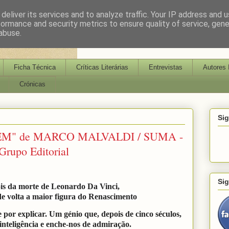
deliver its services and to analyze traffic. Your IP address and 
formance and security metrics to ensure quality of service, gen
abuse.
Ficha Técnica
Críticas Literárias
Entrevistas
Autores 
Crónicas
Si
M" de MARCO MALVALDI / SUMA -
rupo Editorial
Si
is da morte de Leonardo Da Vinci,
de volta a maior figura do Renascimento
or explicar. Um génio que, depois de cinco séculos,
inteligência e enche-nos de admiração.