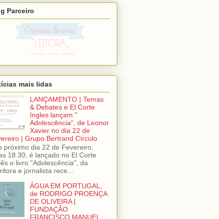
g Parceiro
ícias mais lidas
LANÇAMENTO | Temas
& Debates e El Corte
Ingles lançam "
Adolescência", de Leonor
Xavier no dia 22 de
ereiro | Grupo Bertrand Círculo
próximo dia 22 de Fevereiro,
as 18.30, é lançado no El Corte
lês o livro "Adolescência", da
ritora e jornalista rece...
ÁGUA EM PORTUGAL,
de RODRIGO PROENÇA
DE OLIVEIRA |
FUNDAÇÃO
FRANCISCO MANUEL