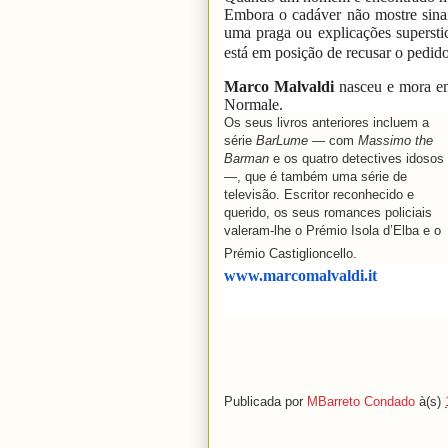
Embora o cadáver não mostre sinais
uma praga ou explicações supersti
está em posição de recusar o pedido
Marco Malvaldi
nasceu e mora em
Normale.
Os seus livros anteriores incluem a
série
BarLume
— com
Massimo the
Barman
e os quatro detectives idosos
—, que é também uma série de
televisão. Escritor reconhecido e
querido, os seus romances policiais
valeram-lhe o Prémio Isola d’Elba e o
Prémio Castiglioncello.
www.marcomalvaldi.it
Publicada por
MBarreto Condado
à(s)