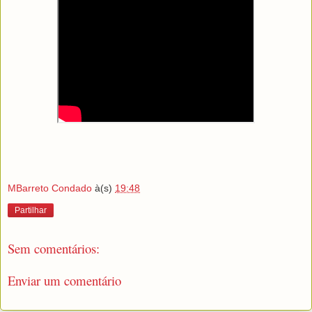
MBarreto Condado
à(s)
19:48
Partilhar
Sem comentários:
Enviar um comentário