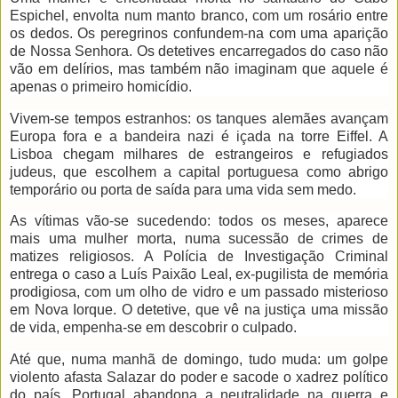
Espichel, envolta num manto branco, com um rosário entre
os dedos. Os peregrinos confundem-na com uma aparição
de Nossa Senhora. Os detetives encarregados do caso não
vão em delírios, mas também não imaginam que aquele é
apenas o primeiro homicídio.
Vivem-se tempos estranhos: os tanques alemães avançam
Europa fora e a bandeira nazi é içada na torre Eiffel. A
Lisboa chegam milhares de estrangeiros e refugiados
judeus, que escolhem a capital portuguesa como abrigo
temporário ou porta de saída para uma vida sem medo.
As vítimas vão-se sucedendo: todos os meses, aparece
mais uma mulher morta, numa sucessão de crimes de
matizes religiosos. A Polícia de Investigação Criminal
entrega o caso a Luís Paixão Leal, ex-pugilista de memória
prodigiosa, com um olho de vidro e um passado misterioso
em Nova Iorque. O detetive, que vê na justiça uma missão
de vida, empenha-se em descobrir o culpado.
Até que, numa manhã de domingo, tudo muda: um golpe
violento afasta Salazar do poder e sacode o xadrez político
do país. Portugal abandona a neutralidade na guerra e