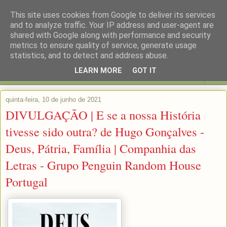
This site uses cookies from Google to deliver its services
and to analyze traffic. Your IP address and user-agent are
shared with Google along with performance and security
metrics to ensure quality of service, generate usage
statistics, and to detect and address abuse.
LEARN MORE
GOT IT
▼
quinta-feira, 10 de junho de 2021
DIVULGAÇÃO | E se a nossa História
tivesse sido outra? de Hugo Gonçalves -
Deus, Pátria, Família | Companhia das
Letras - Grupo Penguin Random House
Portugal