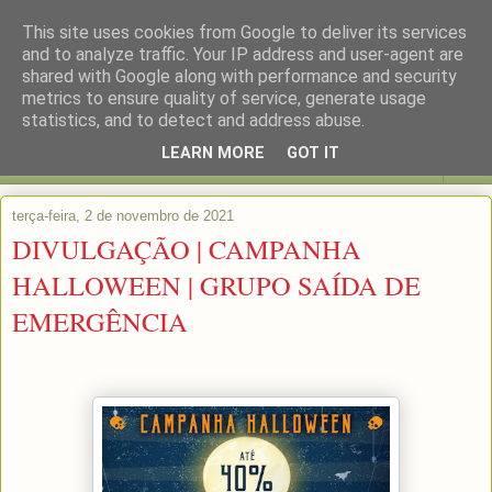
This site uses cookies from Google to deliver its services
and to analyze traffic. Your IP address and user-agent are
shared with Google along with performance and security
metrics to ensure quality of service, generate usage
statistics, and to detect and address abuse.
LEARN MORE
GOT IT
▼
terça-feira, 2 de novembro de 2021
DIVULGAÇÃO | CAMPANHA
HALLOWEEN | GRUPO SAÍDA DE
EMERGÊNCIA