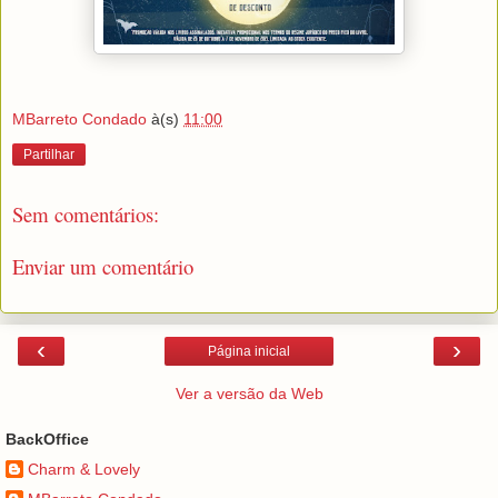
MBarreto Condado
à(s)
11:00
Partilhar
Sem comentários:
Enviar um comentário
‹
›
Página inicial
Ver a versão da Web
BackOffice
Charm & Lovely