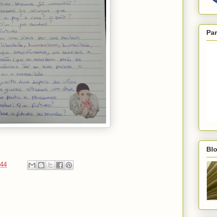
Par
Blo
:44