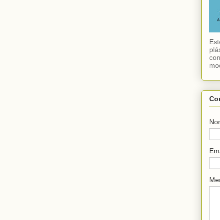
Est
plá
con
mod
Co
No
Em
Me