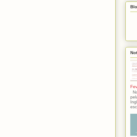
Blo
Not
Fev
No 
pel
Ing
esc