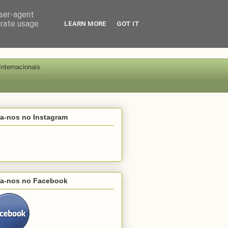
user-agent
erate usage
LEARN MORE
GOT IT
Internacionais
ga-nos no Instagram
ga-nos no Facebook