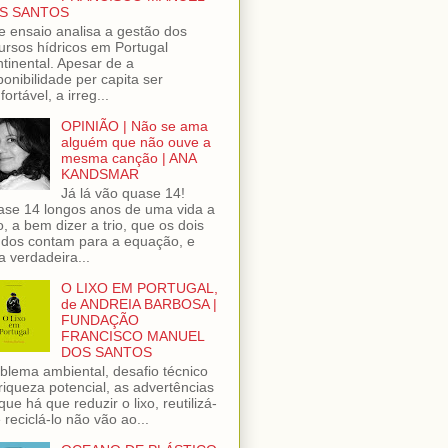
S SANTOS
e ensaio analisa a gestão dos
ursos hídricos em Portugal
tinental. Apesar de a
ponibilidade per capita ser
fortável, a irreg...
OPINIÃO | Não se ama
alguém que não ouve a
mesma canção | ANA
KANDSMAR
Já lá vão quase 14!
se 14 longos anos de uma vida a
o, a bem dizer a trio, que os dois
dos contam para a equação, e
 verdadeira...
O LIXO EM PORTUGAL,
de ANDREIA BARBOSA |
FUNDAÇÃO
FRANCISCO MANUEL
DOS SANTOS
blema ambiental, desafio técnico
riqueza potencial, as advertências
que há que reduzir o lixo, reutilizá-
e reciclá-lo não vão ao...