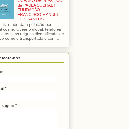
OCEANO DE PLÁSTICO,
de PAULA SOBRAL |
FUNDAÇÃO
FRANCISCO MANUEL
DOS SANTOS
e livro aborda a poluição por
sticos no Oceano global, tendo em
ta as suas origens diversificadas, o
o como é transportado e com...
ntacte-nos
me
ail
*
nsagem
*