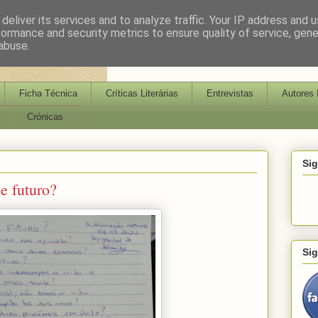
deliver its services and to analyze traffic. Your IP address and 
formance and security metrics to ensure quality of service, gen
abuse.
Ficha Técnica
Críticas Literárias
Entrevistas
Autores 
Crónicas
Si
e futuro?
Si