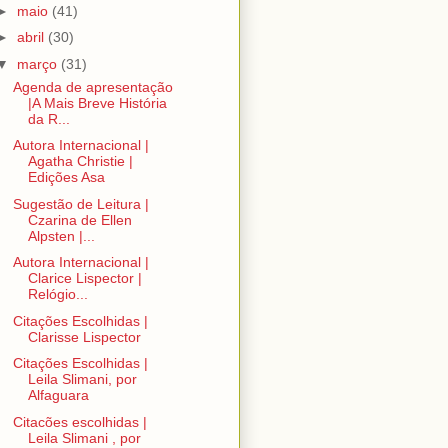
►
maio
(41)
►
abril
(30)
▼
março
(31)
Agenda de apresentação
|A Mais Breve História
da R...
Autora Internacional |
Agatha Christie |
Edições Asa
Sugestão de Leitura |
Czarina de Ellen
Alpsten |...
Autora Internacional |
Clarice Lispector |
Relógio...
Citações Escolhidas |
Clarisse Lispector
Citações Escolhidas |
Leila Slimani, por
Alfaguara
Citacões escolhidas |
Leila Slimani , por