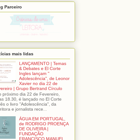
g Parceiro
ícias mais lidas
LANÇAMENTO | Temas
& Debates e El Corte
Ingles lançam "
Adolescência", de Leonor
Xavier no dia 22 de
ereiro | Grupo Bertrand Círculo
próximo dia 22 de Fevereiro,
as 18.30, é lançado no El Corte
lês o livro "Adolescência", da
ritora e jornalista rece...
ÁGUA EM PORTUGAL,
de RODRIGO PROENÇA
DE OLIVEIRA |
FUNDAÇÃO
FRANCISCO MANUEL