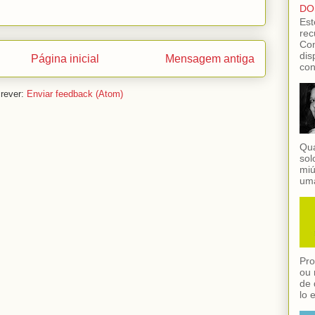
DO
Est
rec
Con
dis
Página inicial
Mensagem antiga
con
rever:
Enviar feedback (Atom)
Qua
sol
miú
uma
Pro
ou 
de 
lo 