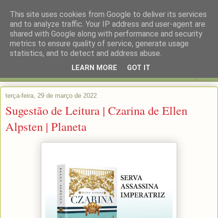
This site uses cookies from Google to deliver its services
and to analyze traffic. Your IP address and user-agent are
shared with Google along with performance and security
metrics to ensure quality of service, generate usage
statistics, and to detect and address abuse.
LEARN MORE
GOT IT
▼
terça-feira, 29 de março de 2022
Sugestão de Leitura | Czarina de Ellen
Alpsten | Planeta