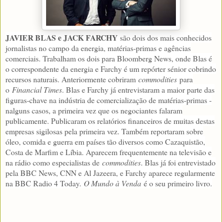
JAVIER BLAS e JACK FARCHY
são dois dos mais conhecidos
jornalistas no campo da energia, matérias-primas e agências
comerciais. Trabalham os dois para Bloomberg News, onde Blas é
o correspondente da energia e Farchy é um repórter sénior cobrindo
recursos naturais. Anteriormente cobriram
commodities
para
o
Financial Times
. Blas e Farchy já entrevistaram a maior parte das
figuras‑chave na indústria de comercialização de matérias-primas -
nalguns casos, a primeira vez que os negociantes falaram
publicamente. Publicaram os relatórios financeiros de muitas destas
empresas sigilosas pela primeira vez. Também reportaram sobre
óleo, comida e guerra em países tão diversos como Cazaquistão,
Costa de Marfim e Líbia. Aparecem frequentemente na televisão e
na rádio como especialistas de
commodities
. Blas já foi entrevistado
pela BBC News, CNN e Al Jazeera, e Farchy aparece regularmente
na BBC Radio 4 Today.
O Mundo à Venda
é o seu primeiro livro.