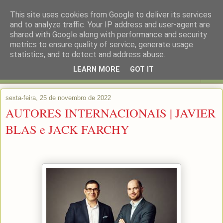
This site uses cookies from Google to deliver its services
and to analyze traffic. Your IP address and user-agent are
shared with Google along with performance and security
metrics to ensure quality of service, generate usage
statistics, and to detect and address abuse.
LEARN MORE
GOT IT
▼
sexta-feira, 25 de novembro de 2022
AUTORES INTERNACIONAIS | JAVIER
BLAS e JACK FARCHY