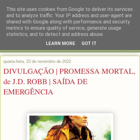
This site uses cookies from Google to deliver its services
and to analyze traffic. Your IP address and user-agent are
shared with Google along with performance and security
metrics to ensure quality of service, generate usage
statistics, and to detect and address abuse.
LEARN MORE
GOT IT
▼
quarta-feira, 23 de novembro de 2022
DIVULGAÇÃO | PROMESSA MORTAL,
de J.D. ROBB | SAÍDA DE
EMERGÊNCIA