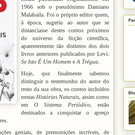
1966 sob o pseudónimo Damiano
Malabaila. Foi o próprio editor quem,
Par
à época, sugeriu ao autor que se
distanciasse destes contos próximos
do universo da ficção científica,
aparentemente tão distintos dos dois
livros anteriores publicados por Levi:
Se Isto É Um Homem
e
A Trégua
.
Hoje, que finalmente sabemos
distinguir o testemunho do autor do
resto da sua obra, os contos incluídos
Blo
nestas
Histórias Naturais
, assim como
em
O Sistema Periódico
, estão
destinados a conquistar o apreço
res.
ões geniais, de premonições incríveis, de