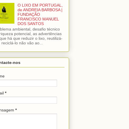
O LIXO EM PORTUGAL,
de ANDREIA BARBOSA |
FUNDAÇÃO
FRANCISCO MANUEL
DOS SANTOS
blema ambiental, desafio técnico
riqueza potencial, as advertências
que há que reduzir o lixo, reutilizá-
e reciclá-lo não vão ao...
ntacte-nos
me
ail
*
nsagem
*