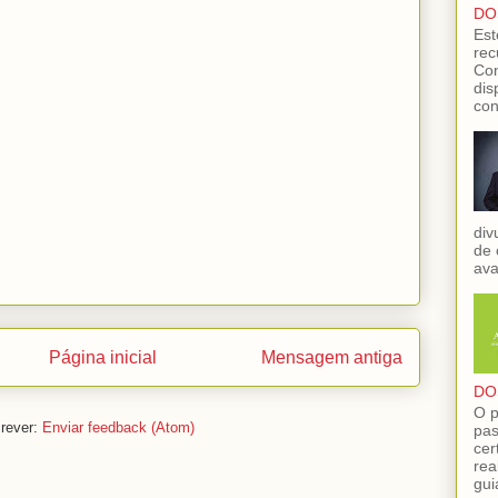
DO
Est
rec
Con
dis
con
div
de 
ava
Página inicial
Mensagem antiga
DO
O p
rever:
Enviar feedback (Atom)
pas
cer
rea
gui