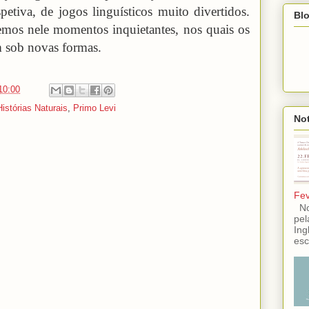
etiva, de jogos linguísticos muito divertidos.
Blo
mos nele momentos inquietantes, nos quais os
m sob novas formas.
10:00
Histórias Naturais
,
Primo Levi
Not
Fev
No 
pel
Ing
esc