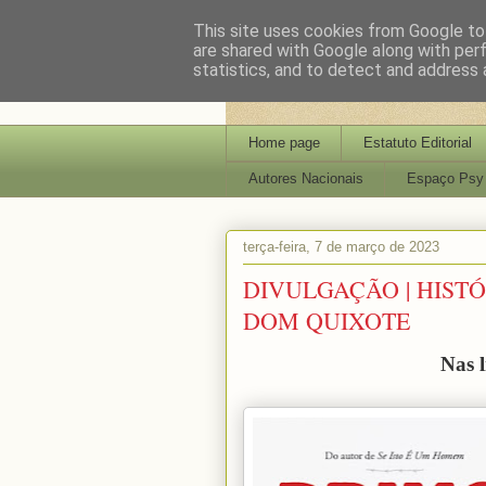
This site uses cookies from Google to 
are shared with Google along with per
statistics, and to detect and address 
Home page
Estatuto Editorial
Autores Nacionais
Espaço Psy
terça-feira, 7 de março de 2023
DIVULGAÇÃO | HISTÓR
DOM QUIXOTE
Nas l