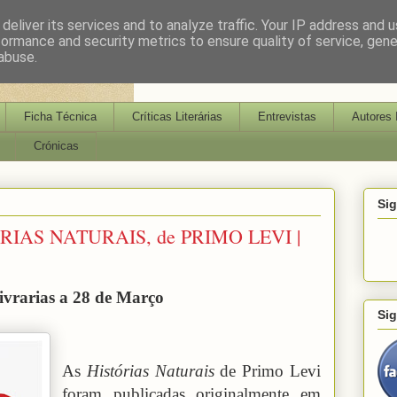
deliver its services and to analyze traffic. Your IP address and 
formance and security metrics to ensure quality of service, gen
abuse.
Ficha Técnica
Críticas Literárias
Entrevistas
Autores 
Crónicas
Si
IAS NATURAIS, de PRIMO LEVI |
ivrarias a 28 de Março
Si
As
Histórias Naturais
de Primo Levi
foram publicadas originalmente em