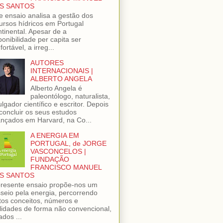
S SANTOS
e ensaio analisa a gestão dos
ursos hídricos em Portugal
tinental. Apesar de a
ponibilidade per capita ser
fortável, a irreg...
AUTORES
INTERNACIONAIS |
ALBERTO ANGELA
Alberto Angela é
paleontólogo, naturalista,
ulgador científico e escritor. Depois
concluir os seus estudos
nçados em Harvard, na Co...
A ENERGIA EM
PORTUGAL, de JORGE
VASCONCELOS |
FUNDAÇÃO
FRANCISCO MANUEL
S SANTOS
resente ensaio propõe-nos um
seio pela energia, percorrendo
tos conceitos, números e
lidades de forma não convencional,
ados ...