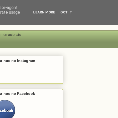
user-agent
erate usage
LEARN MORE
GOT IT
Internacionais
ga-nos no Instagram
ga-nos no Facebook