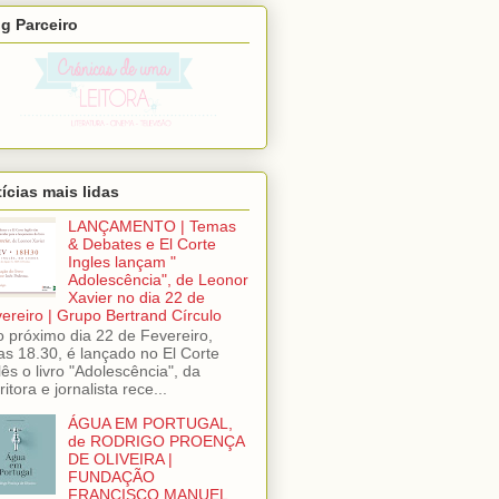
g Parceiro
ícias mais lidas
LANÇAMENTO | Temas
& Debates e El Corte
Ingles lançam "
Adolescência", de Leonor
Xavier no dia 22 de
ereiro | Grupo Bertrand Círculo
próximo dia 22 de Fevereiro,
as 18.30, é lançado no El Corte
lês o livro "Adolescência", da
ritora e jornalista rece...
ÁGUA EM PORTUGAL,
de RODRIGO PROENÇA
DE OLIVEIRA |
FUNDAÇÃO
FRANCISCO MANUEL