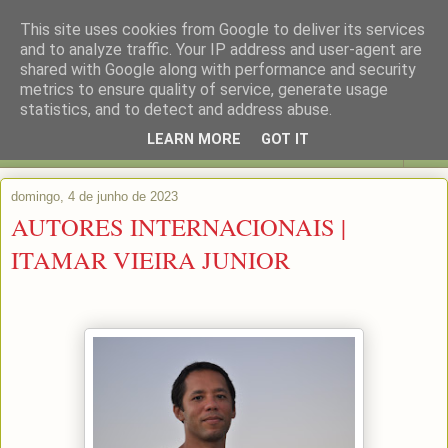
This site uses cookies from Google to deliver its services
and to analyze traffic. Your IP address and user-agent are
shared with Google along with performance and security
metrics to ensure quality of service, generate usage
statistics, and to detect and address abuse.
LEARN MORE
GOT IT
▼
domingo, 4 de junho de 2023
AUTORES INTERNACIONAIS |
ITAMAR VIEIRA JUNIOR