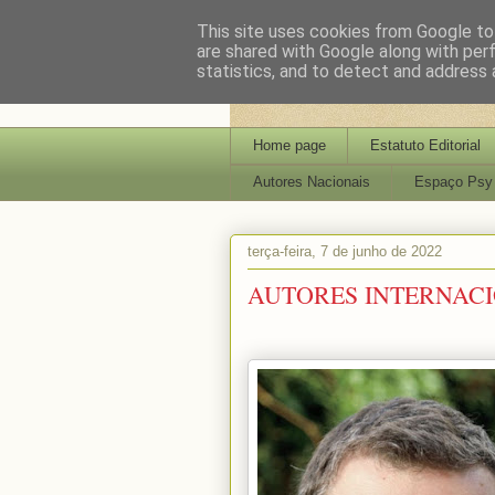
This site uses cookies from Google to 
are shared with Google along with per
statistics, and to detect and address 
Home page
Estatuto Editorial
Autores Nacionais
Espaço Psy
terça-feira, 7 de junho de 2022
AUTORES INTERNACIO