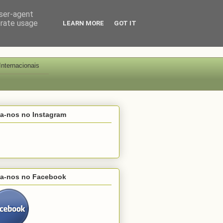
user-agent
erate usage
LEARN MORE
GOT IT
Internacionais
ga-nos no Instagram
ga-nos no Facebook