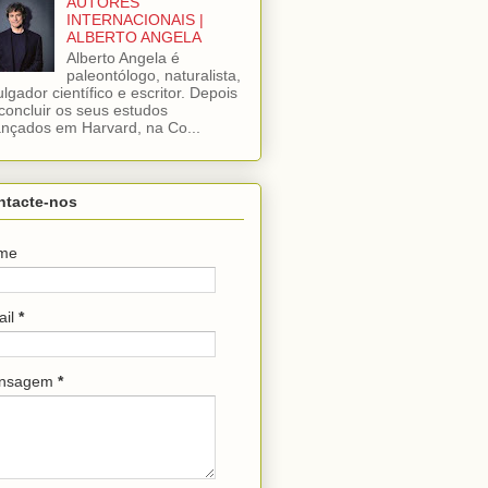
AUTORES
INTERNACIONAIS |
ALBERTO ANGELA
Alberto Angela é
paleontólogo, naturalista,
ulgador científico e escritor. Depois
concluir os seus estudos
nçados em Harvard, na Co...
ntacte-nos
me
ail
*
nsagem
*