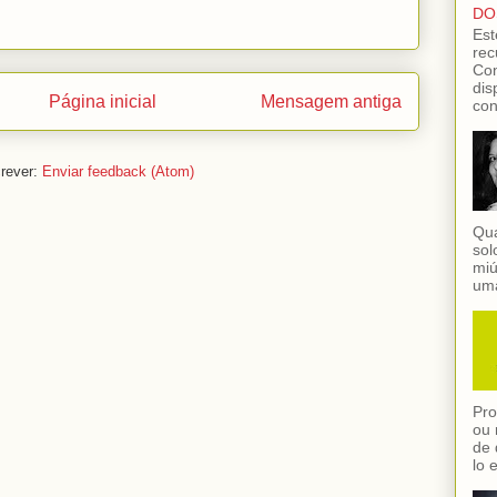
DO
Est
rec
Con
dis
Página inicial
Mensagem antiga
con
rever:
Enviar feedback (Atom)
Qua
sol
miú
uma
Pro
ou 
de 
lo 