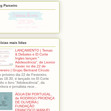
g Parceiro
ícias mais lidas
LANÇAMENTO | Temas
& Debates e El Corte
Ingles lançam "
Adolescência", de Leonor
Xavier no dia 22 de
ereiro | Grupo Bertrand Círculo
próximo dia 22 de Fevereiro,
as 18.30, é lançado no El Corte
lês o livro "Adolescência", da
ritora e jornalista rece...
ÁGUA EM PORTUGAL,
de RODRIGO PROENÇA
DE OLIVEIRA |
FUNDAÇÃO
FRANCISCO MANUEL