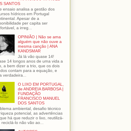
S SANTOS
e ensaio analisa a gestão dos
ursos hídricos em Portugal
tinental. Apesar de a
ponibilidade per capita ser
fortável, a irreg...
OPINIÃO | Não se ama
alguém que não ouve a
mesma canção | ANA
KANDSMAR
Já lá vão quase 14!
se 14 longos anos de uma vida a
o, a bem dizer a trio, que os dois
dos contam para a equação, e
 verdadeira...
O LIXO EM PORTUGAL,
de ANDREIA BARBOSA |
FUNDAÇÃO
FRANCISCO MANUEL
DOS SANTOS
blema ambiental, desafio técnico
riqueza potencial, as advertências
que há que reduzir o lixo, reutilizá-
e reciclá-lo não vão ao...