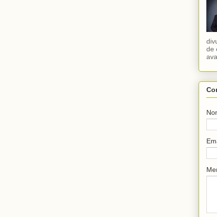
div
de 
ava
Co
No
Em
Me