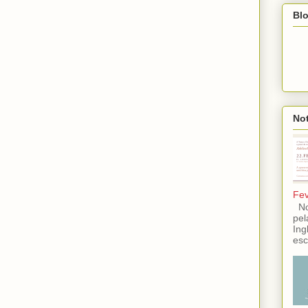
Blo
Not
Fev
No 
pel
Ing
esc