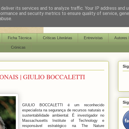
deliver its services and to analyze traffic. Your IP address and 
formance and security metrics to ensure quality of service, gen
abuse.
Ficha Técnica
Críticas Literárias
Entrevistas
Autores 
Crónicas
Si
NAIS | GIULIO BOCCALETTI
Si
GIULIO BOCCALETTI é um reconhecido
especialista na segurança de recursos naturais e
sustentabilidade ambiental. É investigador no
Massachusetts Institute of Technology e
responsável estratégico na The Nature