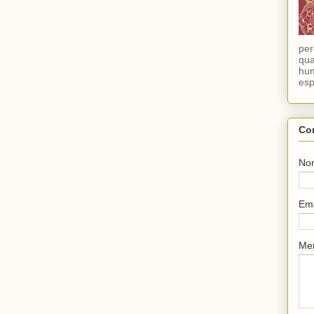
per
qua
hum
esp
Co
No
Em
Me