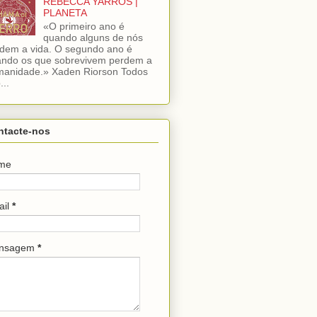
REBECCA YARROS |
PLANETA
«O primeiro ano é
quando alguns de nós
dem a vida. O segundo ano é
ndo os que sobrevivem perdem a
anidade.» Xaden Riorson Todos
...
ntacte-nos
me
ail
*
nsagem
*