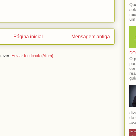
Qua
sol
miú
uma
Página inicial
Mensagem antiga
DO
rever:
Enviar feedback (Atom)
O p
pas
cer
rea
gui
div
de 
ava