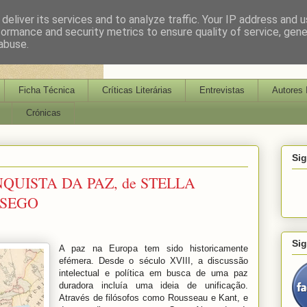
deliver its services and to analyze traffic. Your IP address and 
formance and security metrics to ensure quality of service, gen
abuse.
Ficha Técnica
Críticas Literárias
Entrevistas
Autores 
Crónicas
Si
QUISTA DA PAZ, de STELLA
SSEGO
Si
A paz na Europa tem sido historicamente
efémera. Desde o século XVIII, a discussão
intelectual e política em busca de uma paz
duradora incluía uma ideia de unificação.
Através de filósofos como Rousseau e Kant, e