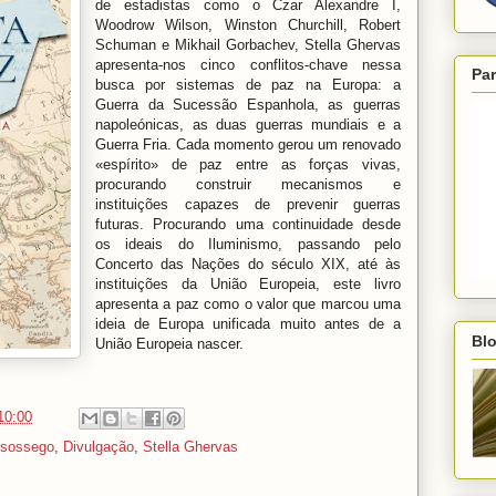
de estadistas como o Czar Alexandre I,
Woodrow Wilson, Winston Churchill, Robert
Schuman e Mikhail Gorbachev, Stella Ghervas
apresenta‑nos cinco conflitos‑chave nessa
Par
busca por sistemas de paz na Europa: a
Guerra da Sucessão Espanhola, as guerras
napoleónicas, as duas guerras mundiais e a
Guerra Fria. Cada momento gerou um renovado
«espírito» de paz entre as forças vivas,
procurando construir mecanismos e
instituições capazes de prevenir guerras
futuras. Procurando uma continuidade desde
os ideais do Iluminismo, passando pelo
Concerto das Nações do século XIX, até às
instituições da União Europeia, este livro
apresenta a paz como o valor que marcou uma
ideia de Europa unificada muito antes de a
Blo
União Europeia nascer.
10:00
sossego
,
Divulgação
,
Stella Ghervas