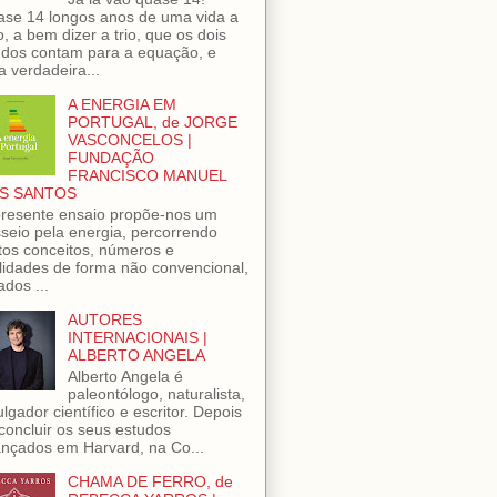
se 14 longos anos de uma vida a
o, a bem dizer a trio, que os dois
dos contam para a equação, e
 verdadeira...
A ENERGIA EM
PORTUGAL, de JORGE
VASCONCELOS |
FUNDAÇÃO
FRANCISCO MANUEL
S SANTOS
resente ensaio propõe-nos um
seio pela energia, percorrendo
tos conceitos, números e
lidades de forma não convencional,
ados ...
AUTORES
INTERNACIONAIS |
ALBERTO ANGELA
Alberto Angela é
paleontólogo, naturalista,
ulgador científico e escritor. Depois
concluir os seus estudos
nçados em Harvard, na Co...
CHAMA DE FERRO, de