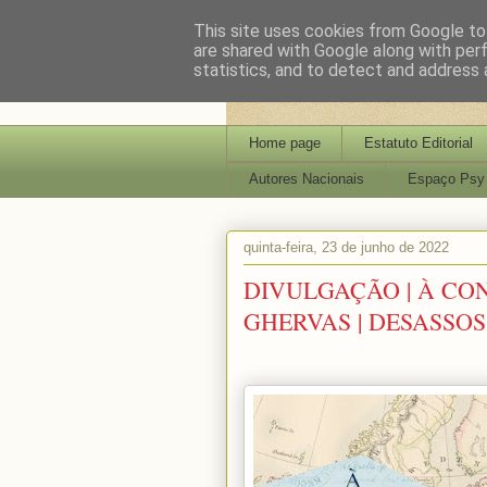
This site uses cookies from Google to 
are shared with Google along with per
statistics, and to detect and address 
Home page
Estatuto Editorial
Autores Nacionais
Espaço Psy
quinta-feira, 23 de junho de 2022
DIVULGAÇÃO | À CON
GHERVAS | DESASSO