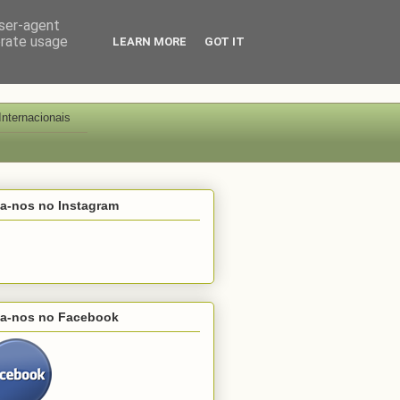
user-agent
erate usage
LEARN MORE
GOT IT
Internacionais
ga-nos no Instagram
ga-nos no Facebook