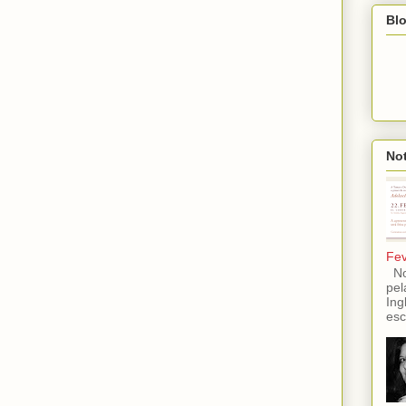
Blo
Not
Fev
No 
pel
Ing
esc