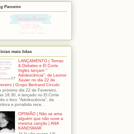
g Parceiro
ícias mais lidas
LANÇAMENTO | Temas
& Debates e El Corte
Ingles lançam "
Adolescência", de Leonor
Xavier no dia 22 de
ereiro | Grupo Bertrand Círculo
próximo dia 22 de Fevereiro,
as 18.30, é lançado no El Corte
lês o livro "Adolescência", da
ritora e jornalista rece...
OPINIÃO | Não se ama
alguém que não ouve a
mesma canção | ANA
KANDSMAR
Já lá vão quase 14!